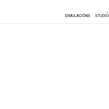
SIMULACIÓNS
STUDIO
All Sims
About
Custo
Física
Start 
Matemáticas
Purch
Química
Ciencias da Terra
Bioloxía
Simulacións traducidas
Customizable Sims