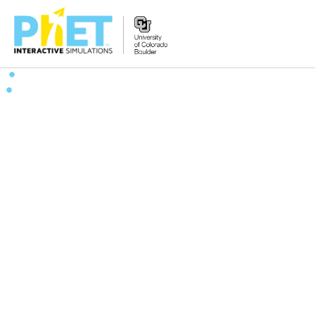
Search
the
PhET
Website