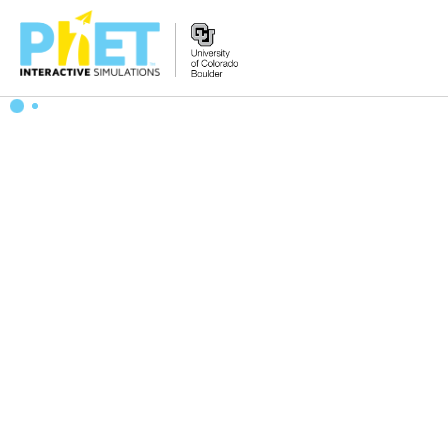
PhET
veb-
saytini
qidirish