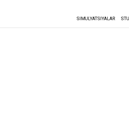
SIMULYATSIYALAR
STU
Barcha Simulyatsiyalar
A
C
Fizika
St
Matematika
P
Kimyo
Yer Ilmi
Biologiya
Tarjima Qilingan Simulya
Customizable Sims