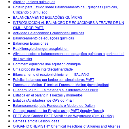
Ajust equacions químiques
Roteiro para Estudo sobre Balanceamento de Equações Químicas,
Utilizando o Simulado.
BALANCEAMENTO EQUAÇÕES QUÍMICAS
INTRODUCCIÓN AL BALANCEO DE ECUACIONES A TRAVÉS DE UN
SIMULADOR PhET.
Actividad Balanceando Ecuaciones Químicas
Balanceamento de equações químicas
Balancear Ecuaciones
Reaktionsgleichungen ausgleichen
Atividade sobre o balanceamento de equações químicas a partir da Lei
de Lavoisier
Comment équilibrer une équation chimique
Uma proposta de interdisciplinaridade
Bilanciamento di reazioni chimiche___ITALIANO
Práctica balanceo por tanteo con simuladores PhET
Forces and Motion- Effects of Forces on Motion (Investigation)
Cuadernillo PhET La materia y sus interacciones 2023
Estática en el balancín: Fuerzas y momentos
Estática (Atividades) nos OA's do PhET
Balanceamento, Leis Ponderais e Modelo de Dalton
Concept questions for Physics using PhET (Inquiry Based)
FREE Auto-Graded PhET Activities on Wayground (Frm. Quizizz)
Games Remote Lesson ideas
ORGANIC CHEMISTRY Chemical Reactions of Alkanes and Alkenes