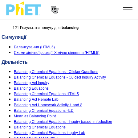
121 Результати пошуку для
balancing
Пошук
на
Симуляції
сайті
Website
PhET
СИМУЛЯЦІЇ
Балансування (HTML5)
Navigation
Схеми хімічної реакції. Хімічне рівняння (HTML5)
Всі симуляції
STUDIO
Діяльність
Фізика
About Studio
ВИКЛАДАННЯ
Balancing Chemical Equations - Clicker Questions
Balancing Chemical Equations - Guided Inquiry Activity
Математика
Customizable Sims
Знайди за класифікатором
ДОСЛІДЖЕННЯ
Balancing Act Inquiry
Balancing Equations
Хімія
Start a Free Trial
Поділіться своїми розробками
Balancing Chemical Equations HTML5
ІНІЦІАТИВИ
Balancing Act Remote Lab
Вивчення Землі
Purchase a License
Balancing Act Homework Activity 1 and 2
Activity Contribution Guidelines
Інклюзія
УВІЙТИ / РЕЄСТРАІЦЯ
Balancing Chemical Equations -ILD
Біологія
Mean as Balancing Point
Virtual Workshops
PhET Global
Balancing Chemical Equations - Inquiry based Introduction
УВІЙТИ / РЕЄСТРАІЦЯ
Balancing Chemical Equations
Перекладені симуляції
Professional Learning with PhET
Data Fluency
Balancing Chemical Equations Inquiry Lab
Balancing Equations PhET