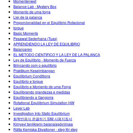
Momentenwet
Balance Lab - Mystery Box
Momento de uma força
Llei de la palanca
Proporcionalidad en el Equilibrio Rotacional
torque
Basic Moments
Pesawat Sederhana (Tuas)
APRENDIENDO LA LEY DE EQUILIBRIO
Balanceren
EL METODO CIENTIFICO Y LA LEY DE LA PALANCA
Ley de Equilibrio - Momento de Fuerza
Brincando com o equilíbrio
Praktikum Keseimbangan
Equilibrium Conditions
Equilíbrio e torque
Equilíbrio e Momento de uma Força
Equilibrando grandezas e medidas
Equilibrando a Gangorra
Rotational Equilibrium Simulation HW
Lever Lab
Investigation Into Static Equilibrium
화학반응식 완결하기 SIM 사용지침서
Kimyəvi tənliklərin balanslaşdırılması
Rätta Kemiska Ekvationer - steg för steg