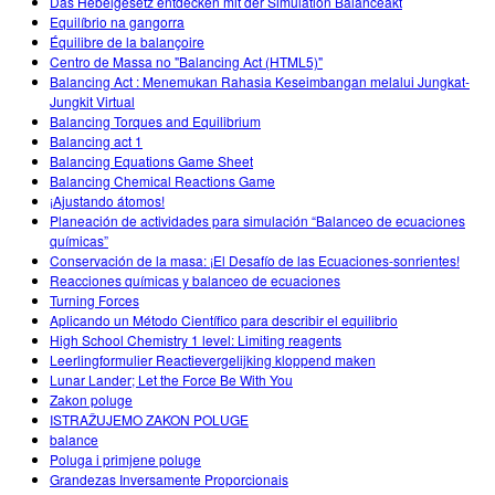
Das Hebelgesetz entdecken mit der Simulation Balanceakt
Equilíbrio na gangorra
Équilibre de la balançoire
Centro de Massa no "Balancing Act (HTML5)"
Balancing Act : Menemukan Rahasia Keseimbangan melalui Jungkat-
Jungkit Virtual
Balancing Torques and Equilibrium
Balancing act 1
Balancing Equations Game Sheet
Balancing Chemical Reactions Game
¡Ajustando átomos!
Planeación de actividades para simulación “Balanceo de ecuaciones
químicas”
Conservación de la masa: ¡El Desafío de las Ecuaciones-sonrientes!
Reacciones químicas y balanceo de ecuaciones
Turning Forces
Aplicando un Método Científico para describir el equilibrio
High School Chemistry 1 level: Limiting reagents
Leerlingformulier Reactievergelijking kloppend maken
Lunar Lander; Let the Force Be With You
Zakon poluge
ISTRAŽUJEMO ZAKON POLUGE
balance
Poluga i primjene poluge
Grandezas Inversamente Proporcionais