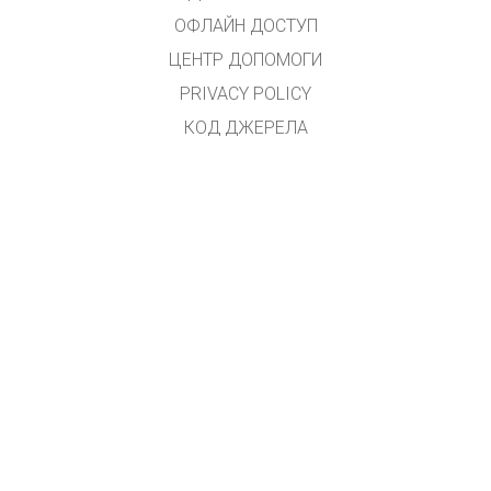
ОФЛАЙН ДОСТУП
ЦЕНТР ДОПОМОГИ
PRIVACY POLICY
КОД ДЖЕРЕЛА
ЛІЦЕНЗУВАННЯ
ДЛЯ ПЕРЕКЛАДАЧІВ
КОНТАКТ
GET APPS FOR SCHOOLS