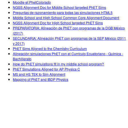
Moodle et PhetColorado
NGSS Alignment Doc for Middle School targeted PhET Sims
Preguntas de razonamiento para todas las simulaciones HTML5
Middle School and High School Common Core Alignment Document
NGSS Alignment Doc for High School targeted PhET Sims
PREPARATORIA: Alineación de PhET con programas de la DGB México
(2017)
SECUNDARIA: Alineación PhET con programas de la SEP México (2011
y 2017)
PhET Sims Aligned to the Chemistry Curriculum
Alineación simulaciones PhET con el Currículo Ecuatoriano - Química -
Bachillerato
How do PhET simulations fit in my middle school program?
PhET Simulations Aligned for AP Physics C
MS and HS TEK to Sim Alignment
Mapping of PhET and IBDP Physics