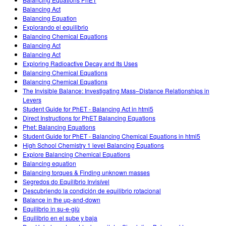
Customizable Sims
Teaching with PhET
DEIB in STEM Ed
Balancing Act
Balancing Equation
SceneryStack OSE
Explorando el equilibrio
Balancing Chemical Equations
Impact Report
Balancing Act
Balancing Act
Exploring Radioactive Decay and Its Uses
Balancing Chemical Equations
Balancing Chemical Equations
The Invisible Balance: Investigating Mass–Distance Relationships in
Levers
Student Guide for PhET - Balancing Act in html5
Direct Instructions for PhET Balancing Equations
Phet: Balancing Equations
Student Guide for PhET - Balancing Chemical Equations in html5
High School Chemistry 1 level Balancing Equations
Explore Balancing Chemical Equations
Balancing equation
Balancing torques & Finding unknown masses
Segredos do Equilíbrio Invisível
Descubriendo la condición de equilibrio rotacional
Balance in the up-and-down
Equilibrio in su-e-giù
Equilibrio en el sube y baja