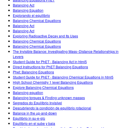
Customizable Sims
Teaching with PhET
DEIB na STEM Ed
Balancing Act
Balancing Equation
SceneryStack OSE
Explorando el equilibrio
Balancing Chemical Equations
Relatório de Impacto
Balancing Act
Balancing Act
Exploring Radioactive Decay and Its Uses
Balancing Chemical Equations
Balancing Chemical Equations
The Invisible Balance: Investigating Mass–Distance Relationships in
Levers
Student Guide for PhET - Balancing Act in html5
Direct Instructions for PhET Balancing Equations
Phet: Balancing Equations
Student Guide for PhET - Balancing Chemical Equations in html5
High School Chemistry 1 level Balancing Equations
Explore Balancing Chemical Equations
Balancing equation
Balancing torques & Finding unknown masses
Segredos do Equilíbrio Invisível
Descubriendo la condición de equilibrio rotacional
Balance in the up-and-down
Equilibrio in su-e-giù
Equilibrio en el sube y baja