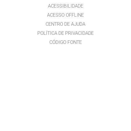
ACESSIBILIDADE
ACESSO OFFLINE
CENTRO DE AJUDA
POLÍTICA DE PRIVACIDADE
CÓDIGO FONTE
LICENCIAMENTO
PARA TRADUTORES
CONTATE-NOS
versão em português do Brasil por Alexandre R. Soares
GET APPS FOR SCHOOLS