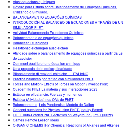
Ajust equacions químiques
Roteiro para Estudo sobre Balanceamento de Equações Químicas,
Utilizando o Simulado.
BALANCEAMENTO EQUAÇÕES QUÍMICAS
INTRODUCCIÓN AL BALANCEO DE ECUACIONES A TRAVÉS DE UN
SIMULADOR PhET.
Actividad Balanceando Ecuaciones Químicas
Balanceamento de equações químicas
Balancear Ecuaciones
Reaktionsgleichungen ausgleichen
Atividade sobre o balanceamento de equações químicas a partir da Lei
de Lavoisier
Comment équilibrer une équation chimique
Uma proposta de interdisciplinaridade
Bilanciamento di reazioni chimiche___ITALIANO
Práctica balanceo por tanteo con simuladores PhET
Forces and Motion- Effects of Forces on Motion (Investigation)
Cuadernillo PhET La materia y sus interacciones 2023
Estática en el balancín: Fuerzas y momentos
Estática (Atividades) nos OA's do PhET
Balanceamento, Leis Ponderais e Modelo de Dalton
Concept questions for Physics using PhET (Inquiry Based)
FREE Auto-Graded PhET Activities on Wayground (Frm. Quizizz)
Games Remote Lesson ideas
ORGANIC CHEMISTRY Chemical Reactions of Alkanes and Alkenes