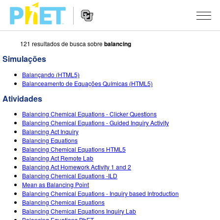
121 resultados de busca sobre
balancing
Busca
no
Simulações
Portal
Navegação
PhET
SIMULAÇÕES
Balançando (HTML5)
no
Balanceamento de Equações Químicas (HTML5)
Portal
Todas as Sims
STUDIO
Atividades
Física
About Studio
ENSINO
Balancing Chemical Equations - Clicker Questions
Balancing Chemical Equations - Guided Inquiry Activity
Matemática & Estatística
Customizable Sims
Atividades
PESQUISA
Balancing Act Inquiry
Balancing Equations
Química
Inicie seu Teste Grátis
Envie sua Atividade
Balancing Chemical Equations HTML5
INICIATIVAS
Balancing Act Remote Lab
Terra & Espaço
Adquira uma Licença
Balancing Act Homework Activity 1 and 2
Orientações para Contribuição de Atividade
Design Inclusivo
ENTRE/REGISTRE-SE
Balancing Chemical Equations -ILD
Biologia
Mean as Balancing Point
Oficinas Virtuais
PhET Global
Balancing Chemical Equations - Inquiry based Introduction
ENTRE/REGISTRE-SE
Balancing Chemical Equations
Traduzir Sims
Professional Learning with PhET
Fluência em Dados
Balancing Chemical Equations Inquiry Lab
Balancing Equations PhET