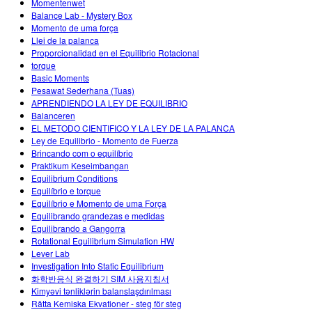
Momentenwet
Balance Lab - Mystery Box
Momento de uma força
Llei de la palanca
Proporcionalidad en el Equilibrio Rotacional
torque
Basic Moments
Pesawat Sederhana (Tuas)
APRENDIENDO LA LEY DE EQUILIBRIO
Balanceren
EL METODO CIENTIFICO Y LA LEY DE LA PALANCA
Ley de Equilibrio - Momento de Fuerza
Brincando com o equilíbrio
Praktikum Keseimbangan
Equilibrium Conditions
Equilíbrio e torque
Equilíbrio e Momento de uma Força
Equilibrando grandezas e medidas
Equilibrando a Gangorra
Rotational Equilibrium Simulation HW
Lever Lab
Investigation Into Static Equilibrium
화학반응식 완결하기 SIM 사용지침서
Kimyəvi tənliklərin balanslaşdırılması
Rätta Kemiska Ekvationer - steg för steg