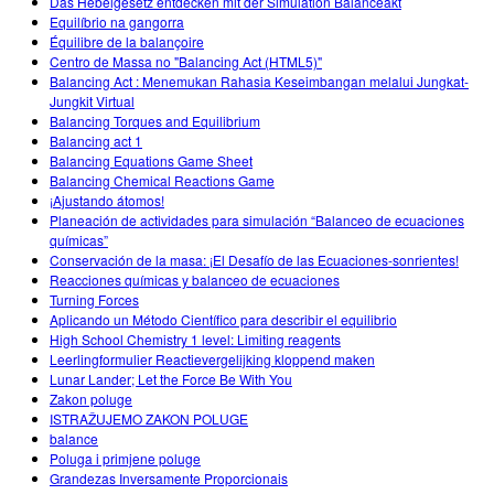
Das Hebelgesetz entdecken mit der Simulation Balanceakt
Equilíbrio na gangorra
Équilibre de la balançoire
Centro de Massa no "Balancing Act (HTML5)"
Balancing Act : Menemukan Rahasia Keseimbangan melalui Jungkat-
Jungkit Virtual
Balancing Torques and Equilibrium
Balancing act 1
Balancing Equations Game Sheet
Balancing Chemical Reactions Game
¡Ajustando átomos!
Planeación de actividades para simulación “Balanceo de ecuaciones
químicas”
Conservación de la masa: ¡El Desafío de las Ecuaciones-sonrientes!
Reacciones químicas y balanceo de ecuaciones
Turning Forces
Aplicando un Método Científico para describir el equilibrio
High School Chemistry 1 level: Limiting reagents
Leerlingformulier Reactievergelijking kloppend maken
Lunar Lander; Let the Force Be With You
Zakon poluge
ISTRAŽUJEMO ZAKON POLUGE
balance
Poluga i primjene poluge
Grandezas Inversamente Proporcionais