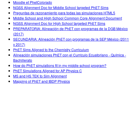
Moodle et PhetColorado
NGSS Alignment Doc for Middle School targeted PhET Sims
Preguntas de razonamiento para todas las simulaciones HTML5
Middle School and High School Common Core Alignment Document
NGSS Alignment Doc for High School targeted PhET Sims
PREPARATORIA: Alineación de PhET con programas de la DGB México
(2017)
SECUNDARIA: Alineación PhET con programas de la SEP México (2011
y 2017)
PhET Sims Aligned to the Chemistry Curriculum
Alineación simulaciones PhET con el Currículo Ecuatoriano - Química -
Bachillerato
How do PhET simulations fit in my middle school program?
PhET Simulations Aligned for AP Physics C
MS and HS TEK to Sim Alignment
Mapping of PhET and IBDP Physics