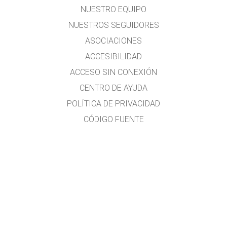
NUESTRO EQUIPO
NUESTROS SEGUIDORES
ASOCIACIONES
ACCESIBILIDAD
ACCESO SIN CONEXIÓN
CENTRO DE AYUDA
POLÍTICA DE PRIVACIDAD
CÓDIGO FUENTE
LICENCIAS
PARA TRADUCTORES
CONTACTO
Traducido al idioma español por el Lic. Héctor Rómulo MALLMA ALVARADO
Profesor de Matemática y Física.
Licenciado de la Universidad Nacional Federico Villarreal (UNFV)
Estudios en la Universidad Nacional Mayor de San Marcos (Ing. Química, no