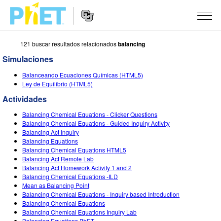
121 buscar resultados relacionados
balancing
Busca
en
Simulaciones
la
Navegación
página
SIMULACIONES
Balanceando Ecuaciones Químicas (HTML5)
del
Web
Ley de Equilibrio (HTML5)
sitio
de
Todas las simulaciones
STUDIO
web
Actividades
PhET
Física
About Studio
ENSEÑANZA
Balancing Chemical Equations - Clicker Questions
Balancing Chemical Equations - Guided Inquiry Activity
Matemáticas y Estadísticas
Customizable Sims
Actividades
INVESTIGACIONES
Balancing Act Inquiry
Balancing Equations
Química
Comience una prueba gratuita
Contribuir con una actividad
Balancing Chemical Equations HTML5
INICIATIVAS
Balancing Act Remote Lab
La Tierra y el Espacio
Comprar una licencia
Balancing Act Homework Activity 1 and 2
Activity Contribution Guidelines
Diseño inclusivo
INGRESAR / REGISTRARSE
Balancing Chemical Equations -ILD
Biología
Mean as Balancing Point
Talleres Virtuales
PhET Global
Balancing Chemical Equations - Inquiry based Introduction
INGRESAR / REGISTRARSE
Balancing Chemical Equations
Simulaciones traducidas
Professional Learning with PhET
Data Fluency
Balancing Chemical Equations Inquiry Lab
Balancing Equations PhET