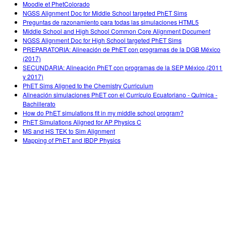
Moodle et PhetColorado
NGSS Alignment Doc for Middle School targeted PhET Sims
Preguntas de razonamiento para todas las simulaciones HTML5
Middle School and High School Common Core Alignment Document
NGSS Alignment Doc for High School targeted PhET Sims
PREPARATORIA: Alineación de PhET con programas de la DGB México
(2017)
SECUNDARIA: Alineación PhET con programas de la SEP México (2011
y 2017)
PhET Sims Aligned to the Chemistry Curriculum
Alineación simulaciones PhET con el Currículo Ecuatoriano - Química -
Bachillerato
How do PhET simulations fit in my middle school program?
PhET Simulations Aligned for AP Physics C
MS and HS TEK to Sim Alignment
Mapping of PhET and IBDP Physics