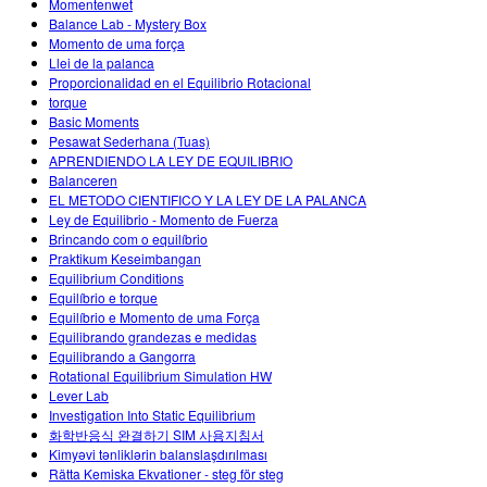
Momentenwet
Balance Lab - Mystery Box
Momento de uma força
Llei de la palanca
Proporcionalidad en el Equilibrio Rotacional
torque
Basic Moments
Pesawat Sederhana (Tuas)
APRENDIENDO LA LEY DE EQUILIBRIO
Balanceren
EL METODO CIENTIFICO Y LA LEY DE LA PALANCA
Ley de Equilibrio - Momento de Fuerza
Brincando com o equilíbrio
Praktikum Keseimbangan
Equilibrium Conditions
Equilíbrio e torque
Equilíbrio e Momento de uma Força
Equilibrando grandezas e medidas
Equilibrando a Gangorra
Rotational Equilibrium Simulation HW
Lever Lab
Investigation Into Static Equilibrium
화학반응식 완결하기 SIM 사용지침서
Kimyəvi tənliklərin balanslaşdırılması
Rätta Kemiska Ekvationer - steg för steg