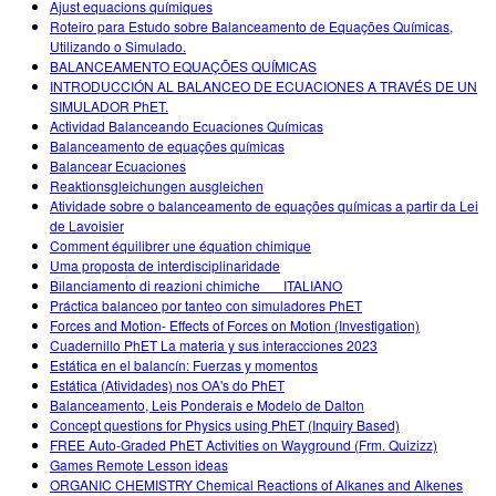
Ajust equacions químiques
Roteiro para Estudo sobre Balanceamento de Equações Químicas,
Utilizando o Simulado.
BALANCEAMENTO EQUAÇÕES QUÍMICAS
INTRODUCCIÓN AL BALANCEO DE ECUACIONES A TRAVÉS DE UN
SIMULADOR PhET.
Actividad Balanceando Ecuaciones Químicas
Balanceamento de equações químicas
Balancear Ecuaciones
Reaktionsgleichungen ausgleichen
Atividade sobre o balanceamento de equações químicas a partir da Lei
de Lavoisier
Comment équilibrer une équation chimique
Uma proposta de interdisciplinaridade
Bilanciamento di reazioni chimiche___ITALIANO
Práctica balanceo por tanteo con simuladores PhET
Forces and Motion- Effects of Forces on Motion (Investigation)
Cuadernillo PhET La materia y sus interacciones 2023
Estática en el balancín: Fuerzas y momentos
Estática (Atividades) nos OA's do PhET
Balanceamento, Leis Ponderais e Modelo de Dalton
Concept questions for Physics using PhET (Inquiry Based)
FREE Auto-Graded PhET Activities on Wayground (Frm. Quizizz)
Games Remote Lesson ideas
ORGANIC CHEMISTRY Chemical Reactions of Alkanes and Alkenes