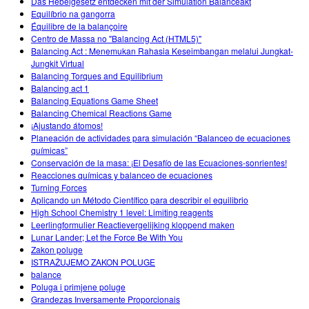
Das Hebelgesetz entdecken mit der Simulation Balanceakt
Equilíbrio na gangorra
Équilibre de la balançoire
Centro de Massa no "Balancing Act (HTML5)"
Balancing Act : Menemukan Rahasia Keseimbangan melalui Jungkat-
Jungkit Virtual
Balancing Torques and Equilibrium
Balancing act 1
Balancing Equations Game Sheet
Balancing Chemical Reactions Game
¡Ajustando átomos!
Planeación de actividades para simulación “Balanceo de ecuaciones
químicas”
Conservación de la masa: ¡El Desafío de las Ecuaciones-sonrientes!
Reacciones químicas y balanceo de ecuaciones
Turning Forces
Aplicando un Método Científico para describir el equilibrio
High School Chemistry 1 level: Limiting reagents
Leerlingformulier Reactievergelijking kloppend maken
Lunar Lander; Let the Force Be With You
Zakon poluge
ISTRAŽUJEMO ZAKON POLUGE
balance
Poluga i primjene poluge
Grandezas Inversamente Proporcionais