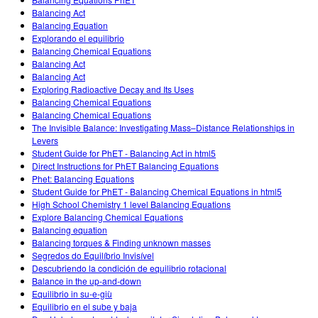
Customizable Sims
Teaching with PhET
DEIB en STEM Ed
Balancing Act
Balancing Equation
SceneryStack OSE
Explorando el equilibrio
Balancing Chemical Equations
Informe de impacto
Balancing Act
Balancing Act
Exploring Radioactive Decay and Its Uses
Balancing Chemical Equations
Balancing Chemical Equations
The Invisible Balance: Investigating Mass–Distance Relationships in
Levers
Student Guide for PhET - Balancing Act in html5
Direct Instructions for PhET Balancing Equations
Phet: Balancing Equations
Student Guide for PhET - Balancing Chemical Equations in html5
High School Chemistry 1 level Balancing Equations
Explore Balancing Chemical Equations
Balancing equation
Balancing torques & Finding unknown masses
Segredos do Equilíbrio Invisível
Descubriendo la condición de equilibrio rotacional
Balance in the up-and-down
Equilibrio in su-e-giù
Equilibrio en el sube y baja