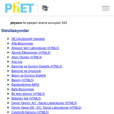
physics
ile eşleşen arama sonuçları 333
PhET
Web
Simülasyonlar
Sitesinde
Website
Ara
SIMÜLASYONLAR
2B Uğurböceği Hareketi
Navigation
Alfa Bozunması
Tüm Simülasyonlar
Atışların Veri Laboratuvar (HTML5)
STUDIO
Atomik Etkileşimler (HTML5)
Atom Oluştur (HTML5)
Fizik
About Studio
ÖĞRETIM
Aya inis
Balonlar ve Durgun Elektrik (HTML5)
Matematik
Customizable Sims
Etkinliklere Gözat
ARAŞTIRMA
Balonlar ve Uçuculuk
Balon ve Durgun Elektrik
Kimya
Start a Free Trial
Etkinliklerini Paylaş
GIRIŞIMLER
Basınç (HTML5)
Basitleştirilmiş MRG
Yer Bilimleri
Purchase a License
Activity Contribution Guidelines
Kapsamlı Tasarım
OTURUM AÇ / ÜYE OL
Beta Bozunması
Bir telin direnci (HTML5)
Biyoloji
Sanal Atölyeler
PhET Küresel
Bükülen Işık (HTML5)
Devre Yapımı: AC - Sanal Labaratuvar (HTML5)
OTURUM AÇ / ÜYE OL
Çevrilmiş Simülasyonlar
Professional Learning with PhET
Data Fluency
Devre Yapısı Kiti - DC- Sanal Laboratuvar (HTML5)
Coulomb Kanunu (HTML5)