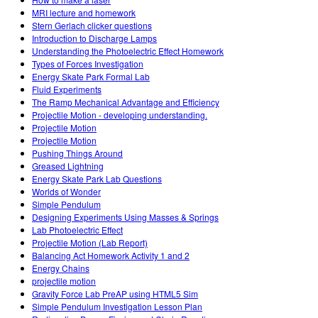
MRI lecture and homework
Stern Gerlach clicker questions
Introduction to Discharge Lamps
Understanding the Photoelectric Effect Homework
Types of Forces Investigation
Energy Skate Park Formal Lab
Fluid Experiments
The Ramp Mechanical Advantage and Efficiency
Projectile Motion - developing understanding.
Projectile Motion
Projectile Motion
Pushing Things Around
Greased Lightning
Energy Skate Park Lab Questions
Worlds of Wonder
Simple Pendulum
Designing Experiments Using Masses & Springs
Lab Photoelectric Effect
Projectile Motion (Lab Report)
Balancing Act Homework Activity 1 and 2
Energy Chains
projectile motion
Gravity Force Lab PreAP using HTML5 Sim
Simple Pendulum Investigation Lesson Plan