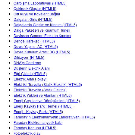
Customizable Sims
Teaching with PhET
Çarpışma Laboratuvarı (HTML5)
STEM Eğitiminde ÇEKA
Çekirdek Oluştur (HTML5)
Çift Kuyu ve Kovalent Bağlar
SceneryStack OSE
Dalgalar: Giriş (HTML5)
Dalgalarda Girişim ve Kırınım (HTML5)
Impact Report
Dalga Paketleri ve Kuantum Tüneli
Davisson-Germer: Elektron Kırınımı
Denge Hareketi (HTML5)
Devre Yapım : AC (HTML5)
Devre Kurulum Aracı: DC (HTML5)
Difüzyon (HTML5)
DNA'yı Gerdirme
Düşlerin Elektrik Alanı
Eğri Çizimi (HTML5)
Elektrik Alan Hokeyi
Elektrikli Travolta (Statik Elektrik) (HTML5)
Elektrikli Travolta (Statik Elektrik)
Elektrik Yükleri ve Alanları (HTML5)
Enerji Çeşitleri ve Dönüşümleri (HTML5)
Enerji Kaykay Parkı: Temel (HTML5)
Enerji - Kaykay Parkı (HTML5)
Faraday'ın Elektromanyetik Laboratuvarı (HTML5)
Faraday Elektromanyetik Lab.
Faraday Kanunu (HTML5)
Fotoelektrik olay