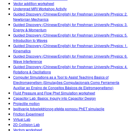
Vector addition worksheet
Undergrad MRI Workshop Activity
Guided Discovery (Chinese/English) for Freshman University Physics: 2.
Newtonian Mechanics
Guided Discovery (Chinese/English) for Freshman University Physics: 3.
Energy & Momentum
Guided Discovery (Chinese/English) for Freshman University Physics: 5.
Introduction to Waves
Guided Discovery (Chinese/English) for Freshman University Physics: 1.
Kinematics
Guided Discovery (Chinese/English) for Freshman University Physics: 6.
Wave Interference
Guided Discovery (Chinese/English) for Freshman University Physics: 4.
Rotations & Oscillations
Computer Simulations as a Tool to Assist Teaching Basics of
Electromagnetism (Simulações Computacionais Como Ferramenta
Auxiliar ao Ensino de Conceitos Básicos de Eletromagnetismo)
Fluid Pressure and Flow Phet Simulation worksheet
Capacitor Lab: Basics: Inquiry into Capacitor Design
Projectile motion
Ispitivanje fotoelektricnog efekta pomocu PhET simulacije
Friction Experiment
Virtual Lab
2D Collision Lab
Vectors worksheet