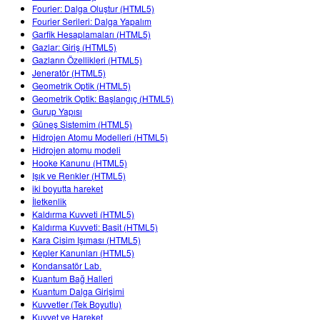
Fourier: Dalga Oluştur (HTML5)
Fourier Serileri: Dalga Yapalım
Garfik Hesaplamaları (HTML5)
Gazlar: Giriş (HTML5)
Gazların Özellikleri (HTML5)
Jeneratör (HTML5)
Geometrik Optik (HTML5)
Geometrik Optik: Başlangıç (HTML5)
Gurup Yapısı
Güneş Sistemim (HTML5)
Hidrojen Atomu Modelleri (HTML5)
Hidrojen atomu modeli
Hooke Kanunu (HTML5)
Işık ve Renkler (HTML5)
iki boyutta hareket
İletkenlik
Kaldırma Kuvveti (HTML5)
Kaldırma Kuvveti: Basit (HTML5)
Kara Cisim Işıması (HTML5)
Kepler Kanunları (HTML5)
Kondansatör Lab.
Kuantum Bağ Halleri
Kuantum Dalga Girişimi
Kuvvetler (Tek Boyutlu)
Kuvvet ve Hareket