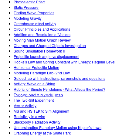
Photoelectric Effect
Static Pressure
Finding Wave Properties
Modeling Gravity
Greenhouse effect activity
Circuit Principles and Applications
Addition and Resolution of Vectors
Moving Man Motion Graph Review
Charges and Charged Objects Investigation
Sound Simulation Homework II
Projectile launch angle vs displacement
Hooke's Law and Spring Constant with Energy: Regular Level
Horizontal Projectile Motion
Modeling Paradigm Lab- 2nd Law
Guided lab with instructions, screenshots and questions
Activity: Wave on a String
Rubric for Simple Pendulums - What Affects the Period?
Ενεργειακά Διαγράμματα
The Two-Slit Experiment
Vector Activity
MS and HS TEK to Sim Alignment
Resistivity in a wire
Blackbody Radiation Activity
Understanding Planetary Motion using Kepler’s Laws
Graphing Energy at the Skate Park