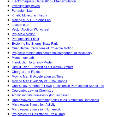
Electromagnetic Generation - Phet simulation
Investigating waves
Pendulum Lab
Kinetic Molecular Theory
Making STABLE Atoms Lab
Lesson plan
Vector Addition Worksheet
Projectile Motion
Photoelectric Effect
Exploring the Energy Skate Park
Quantitative Predictions of Projectile Motion
Projectile motion and horizontal component of its velocity
Momentum Lab
Introduction to Energy Model
Circuit Lab 1 - Properties of Electric Circuits
Charges and Fields
Moving Man II: Acceleration vs. Time
Moving Man I: Velocity vs. Time Graphs
Ohm's Law, Kirchhoff's Laws, Resistors in Parallel and Series Lab
Coulomb's Law for Chemistry
Atomic models homework (Inquiry based)
Radio Waves & Electromagnetic Fields Simulation Homework
Microwaves Simulation Activity
Microwaves Simulation Homework
Projectiles Air Resistance - It's a Drag