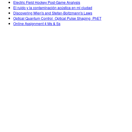
Electric Field Hockey Post-Game Analysis
El ruido y la contaminación acústica en mi ciudad
Discovering Wien's and Stefan-Boltzmann's Laws
Optical Quantum Control_Optical Pulse Shaping_PhET
Online Assignment 4 Ms & Ss