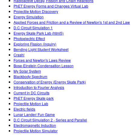
Radioactive Decay, Fission and Chain Reactions
PhET Energy Forms and Changes Virtual Lab
Projectile Motion Discovery
Energy Simulation
Applied Forces and Friction and a Review of Newton's 1st and 2nd Law
D.C Circuit Simulation 1
Energy Skate Park Lab (html5)
Photoelectric Effect
Exploring Fission (inquiry)
Bending Light Student Worksheet
Crash!
Forces and Newton's Laws Review
Bose-Einstein Condensation Lesson
My Solar System
Blackbody Spectrum
Conservation of Energy (Energy Skate Park)
Introduction to Fourier Analysis
Current in DC Circuits
PhET Energy Skate park
Projectile Motion Lab
Electric fields
Lunar Lander/ Fun Game
D.C Circuit Simulation 2 - Series and Parallel
Electromagnetic Induction
Projectile Motion Simulator