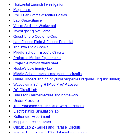
Horizontal Launch Investigation
Magnetism
PhET Lab States of Matter Basics
Lab: Capacitance
Vector Addition Worksheet
Investigating Net Force
Quest for the Coulomb Cup
Lab: Electric Field & Electric Potential
The Two-Plate Special
Middle School - Electric Circuits
Projectile Motion Experiments
Projectile motion worksheet
Hooke's Law inquiry lab
Middle School - series and parallel circuits
Gases Understanding physical properties of gases (Inquiry Based)
Waves on a String HTML5 PreAP Lesson
DC Circuit Lab
Davisson Germer lecture and homework
Under Pressure
The Photoelectric Effect and Work Functions
Electrostatics Simulation lab
Rutherford Experiment
Mapping Electric Fields
Circuit Lab 2 - Series and Parallel Circuits
Intro to Photoelectric Effect Interactive Lecture