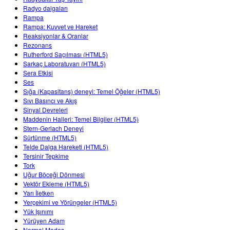
Radyo dalgaları
Rampa
Rampa: Kuvvet ve Hareket
Reaksiyonlar & Oranlar
Rezonans
Rutherford Saçılması (HTML5)
Sarkaç Laboratuvarı (HTML5)
Sera Etkisi
Ses
Sığa (Kapasitans) deneyi: Temel Öğeler (HTML5)
Sıvı Basıncı ve Akış
Sinyal Devreleri
Maddenin Halleri: Temel Bilgiler (HTML5)
Stern-Gerlach Deneyi
Sürtünme (HTML5)
Telde Dalga Hareketi (HTML5)
Tersinir Tepkime
Tork
Uğur Böceği Dönmesi
Vektör Ekleme (HTML5)
Yarı İletken
Yerçekimi ve Yörüngeler (HTML5)
Yük Işınımı
Yürüyen Adam
Normal Modes