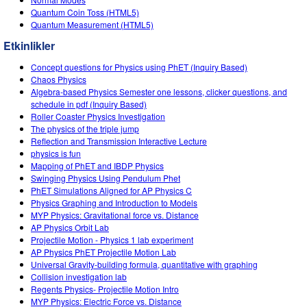
Quantum Coin Toss (HTML5)
Quantum Measurement (HTML5)
Etkinlikler
Concept questions for Physics using PhET (Inquiry Based)
Chaos Physics
Algebra-based Physics Semester one lessons, clicker questions, and
schedule in pdf (Inquiry Based)
Roller Coaster Physics Investigation
The physics of the triple jump
Reflection and Transmission Interactive Lecture
physics is fun
Mapping of PhET and IBDP Physics
Swinging Physics Using Pendulum Phet
PhET Simulations Aligned for AP Physics C
Physics Graphing and Introduction to Models
MYP Physics: Gravitational force vs. Distance
AP Physics Orbit Lab
Projectile Motion - Physics 1 lab experiment
AP Physics PhET Projectile Motion Lab
Universal Gravity-building formula, quantitative with graphing
Collision investigation lab
Regents Physics- Projectile Motion Intro
MYP Physics: Electric Force vs. Distance