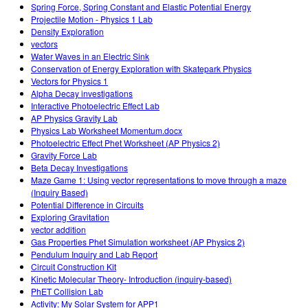
Spring Force, Spring Constant and Elastic Potential Energy
Projectile Motion - Physics 1 Lab
Density Exploration
vectors
Water Waves in an Electric Sink
Conservation of Energy Exploration with Skatepark Physics
Vectors for Physics 1
Alpha Decay investigations
Interactive Photoelectric Effect Lab
AP Physics Gravity Lab
Physics Lab Worksheet Momentum.docx
Photoelectric Effect Phet Worksheet (AP Physics 2)
Gravity Force Lab
Beta Decay Investigations
Maze Game 1: Using vector representations to move through a maze
(Inquiry Based)
Potential Difference in Circuits
Exploring Gravitation
vector addition
Gas Properties Phet Simulation worksheet (AP Physics 2)
Pendulum Inquiry and Lab Report
Circuit Construction Kit
Kinetic Molecular Theory- Introduction (inquiry-based)
PhET Collision Lab
Activity: My Solar System for APP1