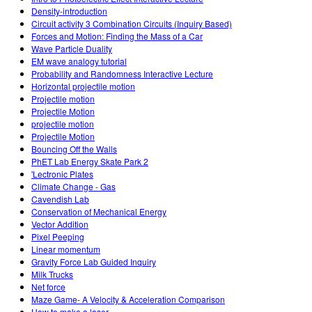
Density-introduction
Circuit activity 3 Combination Circuits (Inquiry Based)
Forces and Motion: Finding the Mass of a Car
Wave Particle Duality
EM wave analogy tutorial
Probability and Randomness Interactive Lecture
Horizontal projectile motion
Projectile motion
Projectile Motion
projectile motion
Projectile Motion
Bouncing Off the Walls
PhET Lab Energy Skate Park 2
'Lectronic Plates
Climate Change - Gas
Cavendish Lab
Conservation of Mechanical Energy
Vector Addition
Pixel Peeping
Linear momentum
Gravity Force Lab Guided Inquiry
Milk Trucks
Net force
Maze Game- A Velocity & Acceleration Comparison
How to make a laser