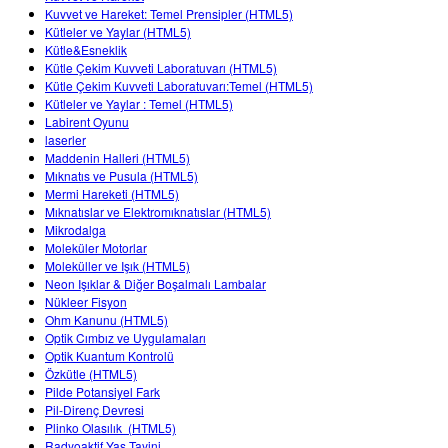
Kuvvet ve Hareket: Temel Prensipler (HTML5)
Kütleler ve Yaylar (HTML5)
Kütle&Esneklik
Kütle Çekim Kuvveti Laboratuvarı (HTML5)
Kütle Çekim Kuvveti Laboratuvarı:Temel (HTML5)
Kütleler ve Yaylar : Temel (HTML5)
Labirent Oyunu
laserler
Maddenin Halleri (HTML5)
Mıknatıs ve Pusula (HTML5)
Mermi Hareketi (HTML5)
Mıknatıslar ve Elektromıknatıslar (HTML5)
Mikrodalga
Moleküler Motorlar
Moleküller ve Işık (HTML5)
Neon Işıklar & Diğer Boşalmalı Lambalar
Nükleer Fisyon
Ohm Kanunu (HTML5)
Optik Cımbız ve Uygulamaları
Optik Kuantum Kontrolü
Özkütle (HTML5)
Pilde Potansiyel Fark
Pil-Direnç Devresi
Plinko Olasılık (HTML5)
Radyoaktif Yaş Tayini