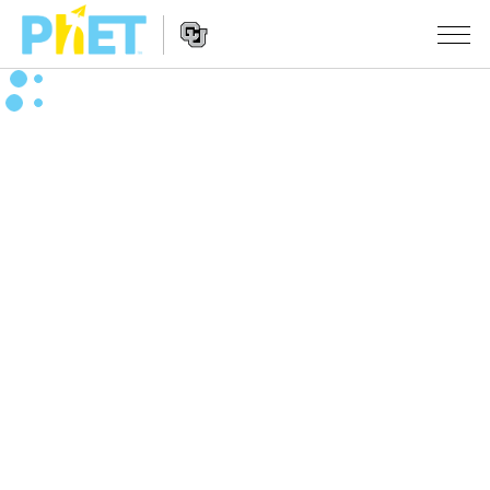
สืบค้น
ภายใน
Website
เว็บไซต์
สถานการณ์จำลอง
Navigation
ของ
PhET
All Sims
STUDIO
About Studio
TEACHING
ฟิสิกส์
Customizable Sims
ค้นหากิจกรรม
งานวิจัย
คณิตศาสตร์
Start a Free Trial
ร่วมแบ่งปันกิจกรรม
INITIATIVES
เคมี
Purchase a License
Activity Contribution Guidelines
Inclusive Design
เข้าสู่ระบบ / สมัครเพื่อเข้าใช้ระบบ
วิทยาศาสตร์ของโลก
Virtual Workshops
PhET Global
ชีววิทยา
เข้าสู่ระบบ / สมัครเพื่อเข้าใช้ระบบ
Professional Learning with PhET
Data Fluency