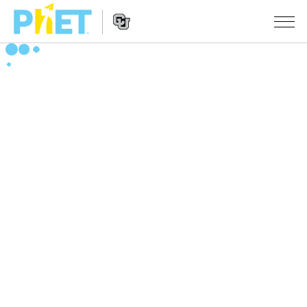
Search
the
PhET
Website
Website
シミュレーション
Navigation
All Sims
STUDIO
物理
About Studio
TEACHING
Customizable Sims
数学
アクティビティ一覧
研究
Start a Free Trial
化学
Contribute an Activity
INITIATIVES
Purchase a License
地球科学
Activity Contribution Guidelines
Inclusive Design
ログイン / 登録
Virtual Workshops
生物
PhET Global
ログイン / 登録
Professional Learning with PhET
翻訳版シミュレーション
Data Fluency