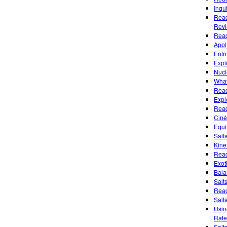
Inqui
Reac
Rev
Reac
Appl
Entr
Expl
Nucl
What
Reac
Expl
Reac
Ciné
Equi
Salts
Kine
Reac
Exot
Bala
Salt
Reac
Salts
Usin
Rate
Salt