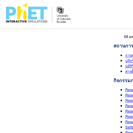
สืบค้น
68 ผล
ภายใน
สถานการ
เว็บไซต์
การด
ของ
ปฎิก
PhET
ปฏิก
สารต
กิจกรรม
Reac
Reac
Reac
Reac
Reac
Reac
Reac
Salt
Reac