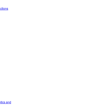
ctions
tics and