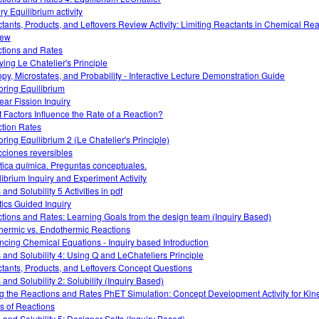
ry Equilibrium activity
tants, Products, and Leftovers Review Activity: Limiting Reactants in Chemical Rea
iew
tions and Rates
ying Le Chatelier's Principle
opy, Microstates, and Probability - Interactive Lecture Demonstration Guide
oring Equilibrium
ear Fission Inquiry
 Factors Influence the Rate of a Reaction?
tion Rates
oring Equilibrium 2 (Le Chatelier's Principle)
ciones reversibles
tica química. Preguntas conceptuales.
librium Inquiry and Experiment Activity
 and Solubility 5 Activities in pdf
tics Guided Inquiry
tions and Rates: Learning Goals from the design team (Inquiry Based)
hermic vs. Endothermic Reactions
ncing Chemical Equations - Inquiry based Introduction
s and Solubility 4: Using Q and LeChateliers Principle
tants, Products, and Leftovers Concept Questions
 and Solubility 2: Solubility (Inquiry Based)
g the Reactions and Rates PhET Simulation: Concept Development Activity for Kine
s of Reactions
s and Solubility 5: Designer Salts (Inquiry Based)