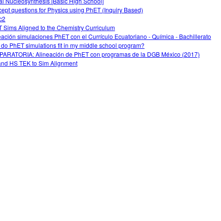
al Nucleosynthesis [Basic High School]
ept questions for Physics using PhET (Inquiry Based)
c2
 Sims Aligned to the Chemistry Curriculum
eación simulaciones PhET con el Currículo Ecuatoriano - Química - Bachillerato
do PhET simulations fit in my middle school program?
ARATORIA: Alineación de PhET con programas de la DGB México (2017)
nd HS TEK to Sim Alignment