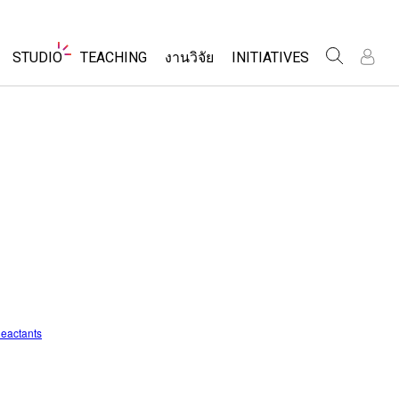
Website
STUDIO
TEACHING
งานวิจัย
INITIATIVES
Navigation
เข
เข
ร
ร
About Studio
Inclusive Design
ค้นหากิจกรรม
Customizable Sims
PhET Global
ร่วมแบ่งปันกิจกรรม
ส
ส
Start a Free Trial
Data Fluency
เ
เ
Activity Contribution Guidelines
Purchase a License
DEIB in STEM Ed
เ
เ
Virtual Workshops
SceneryStack OSE
Professional Learning with PhET
ร
ร
Impact Report
โลก
Teaching with PhET
ที่แปลภาษาแล้ว
Reactants
ims