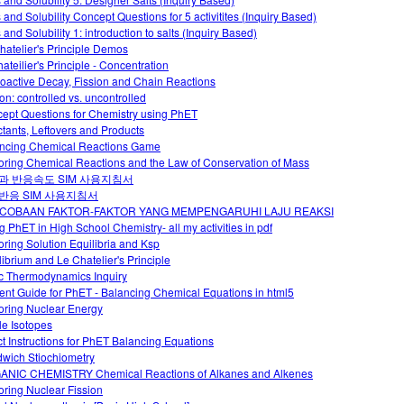
s and Solubility Concept Questions for 5 activitites (Inquiry Based)
 and Solubility 1: introduction to salts (Inquiry Based)
hatelier's Principle Demos
ateilier's Principle - Concentration
oactive Decay, Fission and Chain Reactions
ion: controlled vs. uncontrolled
ept Questions for Chemistry using PhET
tants, Leftovers and Products
ncing Chemical Reactions Game
oring Chemical Reactions and the Law of Conservation of Mass
과 반응속도 SIM 사용지침서
반응 SIM 사용지침서
COBAAN FAKTOR-FAKTOR YANG MEMPENGARUHI LAJU REAKSI
g PhET in High School Chemistry- all my activities in pdf
oring Solution Equilibria and Ksp
librium and Le Chatelier's Principle
c Thermodynamics Inquiry
ent Guide for PhET - Balancing Chemical Equations in html5
oring Nuclear Energy
le Isotopes
ct Instructions for PhET Balancing Equations
wich Stiochiometry
NIC CHEMISTRY Chemical Reactions of Alkanes and Alkenes
oring Nuclear Fission