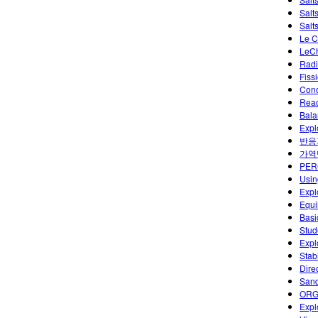
Salt
Salts
Le C
LeCh
Radi
Fiss
Conc
Reac
Bala
Expl
반응
가역
PER
Usin
Expl
Equi
Basi
Stud
Expl
Stab
Dire
Sand
ORGA
Expl