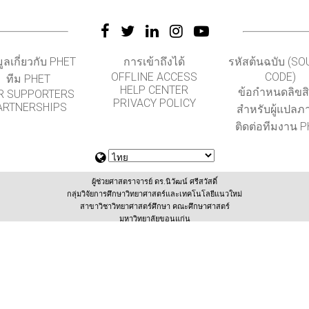
มูลเกี่ยวกับ PHET
การเข้าถึงได้
รหัสต้นฉบับ (S
OFFLINE ACCESS
CODE)
ทีม PHET
HELP CENTER
ข้อกำหนดลิขสิท
R SUPPORTERS
PRIVACY POLICY
ARTNERSHIPS
สำหรับผู้แปลภ
ติดต่อทีมงาน 
ผู้ช่วยศาสตราจารย์ ดร.นิวัฒน์ ศรีสวัสดิ์
กลุ่มวิจัยการศึกษาวิทยาศาสตร์และเทคโนโลยีแนวใหม่
สาขาวิชาวิทยาศาสตร์ศึกษา คณะศึกษาศาสตร์
มหาวิทยาลัยขอนแก่น
(สนับสนุนโดยสำนักงานเลขานุการกองทุนพัฒนาเทคโนโลยีเพื่อการศึกษา กระทรวงศึกษาธิการ
GET APPS FOR SCHOOLS