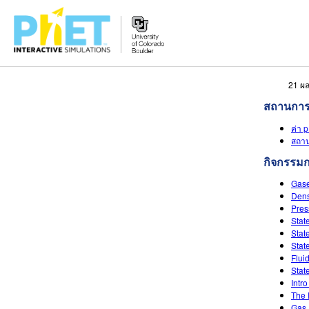
สืบค้น
21 ผล
ภายใน
สถานการ
เว็บไซต์
ค่า 
ของ
สถา
PhET
กิจกรรม
Gase
Dens
Pres
Stat
Stat
Stat
Flui
Stat
Intro
The 
Gas 