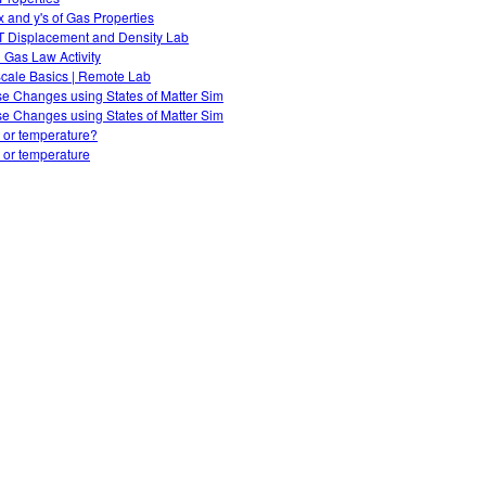
x and y's of Gas Properties
 Displacement and Density Lab
l Gas Law Activity
cale Basics | Remote Lab
e Changes using States of Matter Sim
e Changes using States of Matter Sim
 or temperature?
 or temperature