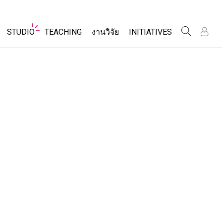
Website
STUDIO
TEACHING
งานวิจัย
INITIATIVES
Navigation
เข
เข
ร
ร
About Studio
Inclusive Design
ค้นหากิจกรรม
Customizable Sims
PhET Global
ร่วมแบ่งปันกิจกรรม
ส
ส
Start a Free Trial
Data Fluency
เ
เ
Activity Contribution Guidelines
Purchase a License
DEIB in STEM Ed
เ
เ
Virtual Workshops
SceneryStack OSE
Professional Learning with PhET
ร
ร
Impact Report
โลก
Teaching with PhET
ที่แปลภาษาแล้ว
ims