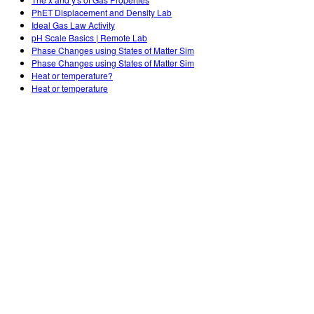
Customizable Sims
Teaching with PhET
DEIB w edukacji STEM
PhET Displacement and Density Lab
Ideal Gas Law Activity
SceneryStack OSE
pH Scale Basics | Remote Lab
Phase Changes using States of Matter Sim
Raport o wpływie
Phase Changes using States of Matter Sim
Heat or temperature?
Heat or temperature