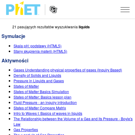
21 pasujących rezultatów wyszukiwania
liquids
Przeszukaj
witrynę
Symulacje
PhET
Nawigacja
SYMULACJE
Skala pH: podstawy (HTML5)
na
Stany skupienia materii (HTML5)
stronie
Wszystkie
STUDIO
Aktywności
Fizyka
About Studio
UCZENIE
Gases Understanding physical properties of gases (Inquiry Based)
Density of Solids and Liquids
Matematyka i statystyka
Customizable Sims
Materiały
BADANIA
Pressure in Liquids and Gases
States of Matter
Chemia
Start a Free Trial
Udostępnij materiały
States of Matter Basics Simulation
INICJATYWY
States of Matter: Basics lesson plan
Ziemia i Kosmos
Purchase a License
Fluid Pressure - an inquiry introduction
Activity Contribution Guidelines
Projektowanie włączające
ZALOGUJ SIĘ / ZAREJESTRUJ SIĘ
States of Matter Compare Matrix
Biologia
Intro to Waves I: Basics of waves in liquids
Wirtualne warsztaty
PhET globalnie
The Relationship between the Volume of a Gas and its Pressure - Boyle's
ZALOGUJ SIĘ / ZAREJESTRUJ SIĘ
Law
Przetłumaczone
Professional Learning with PhET
Data Fluency
Gas Properties
The x and y's of Gas Properties