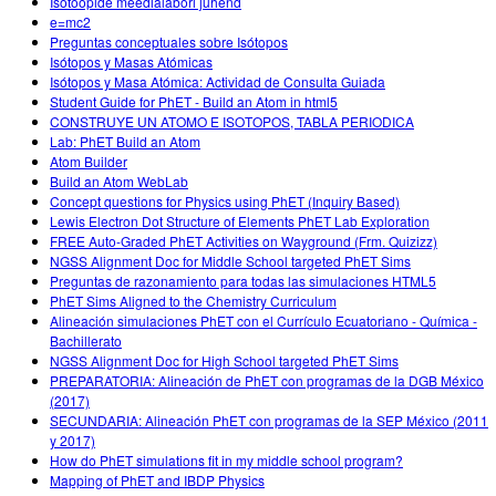
Isotoopide meedialabori juhend
e=mc2
Preguntas conceptuales sobre Isótopos
Isótopos y Masas Atómicas
Isótopos y Masa Atómica: Actividad de Consulta Guiada
Student Guide for PhET - Build an Atom in html5
CONSTRUYE UN ATOMO E ISOTOPOS, TABLA PERIODICA
Lab: PhET Build an Atom
Atom Builder
Build an Atom WebLab
Concept questions for Physics using PhET (Inquiry Based)
Lewis Electron Dot Structure of Elements PhET Lab Exploration
FREE Auto-Graded PhET Activities on Wayground (Frm. Quizizz)
NGSS Alignment Doc for Middle School targeted PhET Sims
Preguntas de razonamiento para todas las simulaciones HTML5
PhET Sims Aligned to the Chemistry Curriculum
Alineación simulaciones PhET con el Currículo Ecuatoriano - Química -
Bachillerato
NGSS Alignment Doc for High School targeted PhET Sims
PREPARATORIA: Alineación de PhET con programas de la DGB México
(2017)
SECUNDARIA: Alineación PhET con programas de la SEP México (2011
y 2017)
How do PhET simulations fit in my middle school program?
Mapping of PhET and IBDP Physics