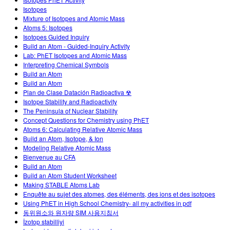
สถานการณ์จำลองที่แปลภาษาแล้ว
Isotopes
Teaching with PhET
DEIB in STEM Ed
Mixture of Isotopes and Atomic Mass
Customizable Sims
Atoms 5: Isotopes
SceneryStack OSE
Isotopes Guided Inquiry
Build an Atom - Guided-Inquiry Activity
Impact Report
Lab: PhET Isotopes and Atomic Mass
Interpreting Chemical Symbols
Build an Atom
Build an Atom
Plan de Clase Datación Radioactiva ☢
Isotope Stability and Radioactivity
The Peninsula of Nuclear Stability
Concept Questions for Chemistry using PhET
Atoms 6: Calculating Relative Atomic Mass
Build an Atom, Isotope, & Ion
Modeling Relative Atomic Mass
Bienvenue au CFA
Build an Atom
Build an Atom Student Worksheet
Making STABLE Atoms Lab
Enquête au sujet des atomes, des éléments, des ions et des isotopes
Using PhET in High School Chemistry- all my activities in pdf
동위원소와 원자량 SIM 사용지침서
İzotop stabilliyi