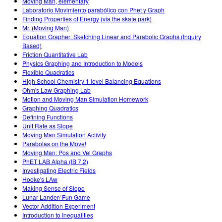
Moving Man, elementary
Laboratorio Movimiento parabólico con Phet y Graph
Finding Properties of Energy (via the skate park)
Mr. (Moving Man)
Equation Grapher: Sketching Linear and Parabolic Graphs (Inquiry
Based)
Friction Quantitative Lab
Physics Graphing and Introduction to Models
Flexible Quadratics
High School Chemistry 1 level Balancing Equations
Ohm's Law Graphing Lab
Motion and Moving Man Simulation Homework
Graphing Quadratics
Defining Functions
Unit Rate as Slope
Moving Man Simulation Activity
Parabolas on the Move!
Moving Man: Pos and Vel Graphs
PhET LAB Alpha (IB 7.2)
Investigating Electric Fields
Hooke's LAw
Making Sense of Slope
Lunar Lander/ Fun Game
Vector Addition Experiment
Introduction to Inequalities