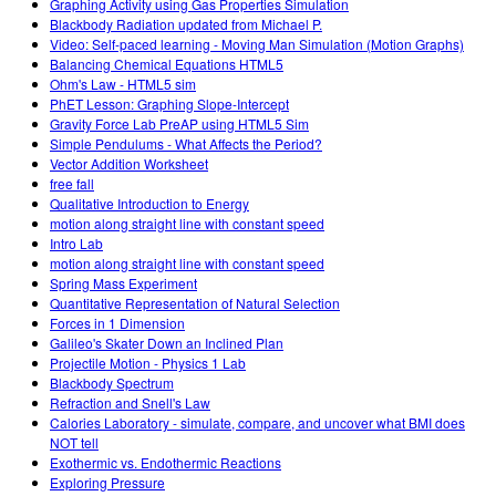
Graphing Activity using Gas Properties Simulation
Blackbody Radiation updated from Michael P.
Video: Self-paced learning - Moving Man Simulation (Motion Graphs)
Balancing Chemical Equations HTML5
Ohm's Law - HTML5 sim
PhET Lesson: Graphing Slope-Intercept
Gravity Force Lab PreAP using HTML5 Sim
Simple Pendulums - What Affects the Period?
Vector Addition Worksheet
free fall
Qualitative Introduction to Energy
motion along straight line with constant speed
Intro Lab
motion along straight line with constant speed
Spring Mass Experiment
Quantitative Representation of Natural Selection
Forces in 1 Dimension
Galileo's Skater Down an Inclined Plan
Projectile Motion - Physics 1 Lab
Blackbody Spectrum
Refraction and Snell's Law
Calories Laboratory - simulate, compare, and uncover what BMI does
NOT tell
Exothermic vs. Endothermic Reactions
Exploring Pressure