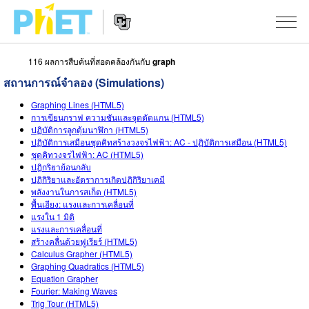
116 ผลการสืบค้นที่สอดคล้องกันกับ
graph
สืบค้น
สถานการณ์จำลอง (Simulations)
ภายใน
Website
เว็บไซต์
สถานการณ์จำลอง
Graphing Lines (HTML5)
Navigation
ของ
การเขียนกราฟ ความชันและจุดตัดแกน (HTML5)
ปฏิบัติการลูกตุ้มนาฬิกา (HTML5)
PhET
All Sims
STUDIO
ปฏิบัติการเสมือนชุดคิทสร้างวงจรไฟฟ้า: AC - ปฏิบัติการเสมือน (HTML5)
ชุดคิทวงจรไฟฟ้า: AC (HTML5)
About Studio
TEACHING
ฟิสิกส์
ปฎิกริยาย้อนกลับ
ปฏิกิริยาและอัตราการเกิดปฏิกิริยาเคมี
Customizable Sims
ค้นหากิจกรรม
งานวิจัย
พลังงานในการสเก็ต (HTML5)
คณิตศาสตร์
พื้นเอียง: แรงและการเคลื่อนที่
Start a Free Trial
แรงใน 1 มิติ
ร่วมแบ่งปันกิจกรรม
INITIATIVES
เคมี
แรงและการเคลื่อนที่
Purchase a License
สร้างคลื่นด้วยฟูเรียร์ (HTML5)
Activity Contribution Guidelines
Inclusive Design
เข้าสู่ระบบ / สมัครเพื่อเข้าใช้ระบบ
วิทยาศาสตร์ของโลก
Calculus Grapher (HTML5)
Graphing Quadratics (HTML5)
Virtual Workshops
PhET Global
Equation Grapher
ชีววิทยา
Fourier: Making Waves
เข้าสู่ระบบ / สมัครเพื่อเข้าใช้ระบบ
Professional Learning with PhET
Data Fluency
Trig Tour (HTML5)