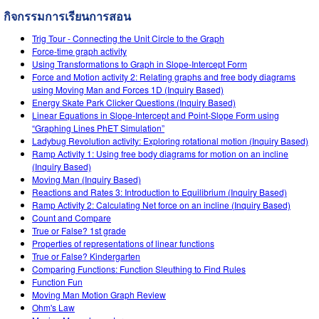
สถานการณ์จำลองที่แปลภาษาแล้ว
กิจกรรมการเรียนการสอน
Teaching with PhET
DEIB in STEM Ed
Customizable Sims
Trig Tour - Connecting the Unit Circle to the Graph
SceneryStack OSE
Force-time graph activity
Using Transformations to Graph in Slope-Intercept Form
Impact Report
Force and Motion activity 2: Relating graphs and free body diagrams
using Moving Man and Forces 1D (Inquiry Based)
Energy Skate Park Clicker Questions (Inquiry Based)
Linear Equations in Slope-Intercept and Point-Slope Form using
“Graphing Lines PhET Simulation”
Ladybug Revolution activity: Exploring rotational motion (Inquiry Based)
Ramp Activity 1: Using free body diagrams for motion on an incline
(Inquiry Based)
Moving Man (Inquiry Based)
Reactions and Rates 3: Introduction to Equilibrium (Inquiry Based)
Ramp Activity 2: Calculating Net force on an incline (Inquiry Based)
Count and Compare
True or False? 1st grade
Properties of representations of linear functions
True or False? Kindergarten
Comparing Functions: Function Sleuthing to Find Rules
Function Fun
Moving Man Motion Graph Review
Ohm's Law