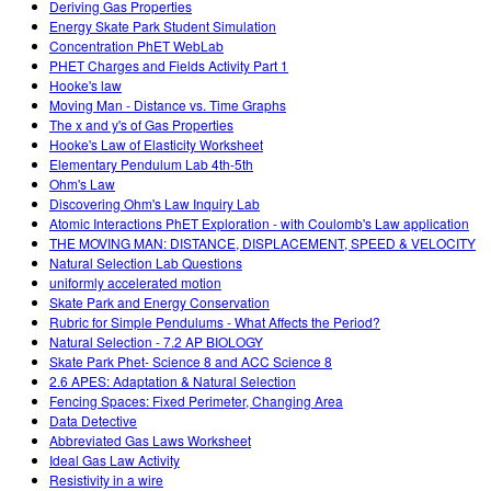
Deriving Gas Properties
Energy Skate Park Student Simulation
Concentration PhET WebLab
PHET Charges and Fields Activity Part 1
Hooke's law
Moving Man - Distance vs. Time Graphs
The x and y's of Gas Properties
Hooke's Law of Elasticity Worksheet
Elementary Pendulum Lab 4th-5th
Ohm's Law
Discovering Ohm's Law Inquiry Lab
Atomic Interactions PhET Exploration - with Coulomb's Law application
THE MOVING MAN: DISTANCE, DISPLACEMENT, SPEED & VELOCITY
Natural Selection Lab Questions
uniformly accelerated motion
Skate Park and Energy Conservation
Rubric for Simple Pendulums - What Affects the Period?
Natural Selection - 7.2 AP BIOLOGY
Skate Park Phet- Science 8 and ACC Science 8
2.6 APES: Adaptation & Natural Selection
Fencing Spaces: Fixed Perimeter, Changing Area
Data Detective
Abbreviated Gas Laws Worksheet
Ideal Gas Law Activity
Resistivity in a wire