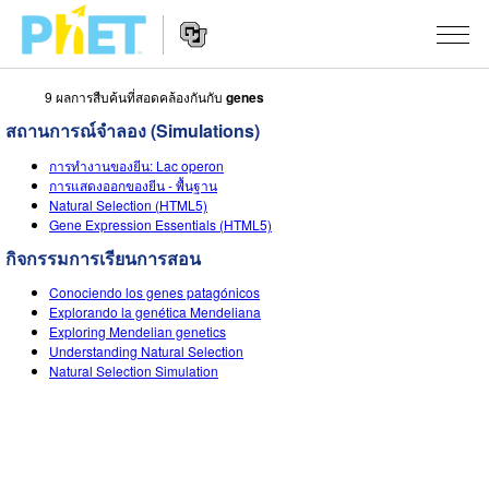
9 ผลการสืบค้นที่สอดคล้องกันกับ
genes
สืบค้น
สถานการณ์จำลอง (Simulations)
ภายใน
Website
เว็บไซต์
สถานการณ์จำลอง
การทำงานของยีน: Lac operon
Navigation
ของ
การแสดงออกของยีน - พื้นฐาน
Natural Selection (HTML5)
PhET
All Sims
STUDIO
Gene Expression Essentials (HTML5)
About Studio
กิจกรรมการเรียนการสอน
TEACHING
ฟิสิกส์
Conociendo los genes patagónicos
Customizable Sims
ค้นหากิจกรรม
งานวิจัย
คณิตศาสตร์
Explorando la genética Mendeliana
Exploring Mendelian genetics
Start a Free Trial
ร่วมแบ่งปันกิจกรรม
INITIATIVES
เคมี
Understanding Natural Selection
Natural Selection Simulation
Purchase a License
Activity Contribution Guidelines
Inclusive Design
เข้าสู่ระบบ / สมัครเพื่อเข้าใช้ระบบ
วิทยาศาสตร์ของโลก
Virtual Workshops
PhET Global
ชีววิทยา
เข้าสู่ระบบ / สมัครเพื่อเข้าใช้ระบบ
Professional Learning with PhET
Data Fluency