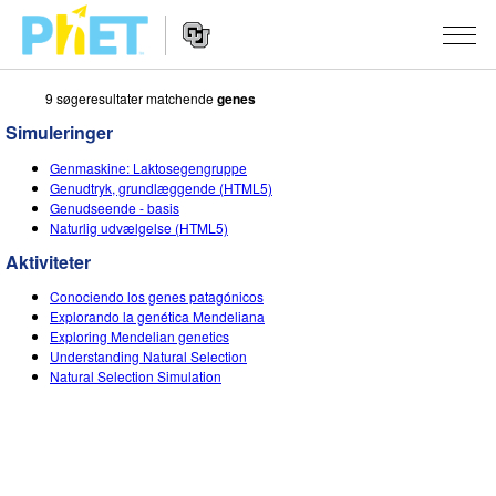
9 søgeresultater matchende
genes
Søg
PhET-
Simuleringer
hjemmesiden
Hjemmeside
SIMULERINGER
Genmaskine: Laktosegengruppe
navigation
Genudtryk, grundlæggende (HTML5)
Alle simuleringer
Genudseende - basis
STUDIO
Naturlig udvælgelse (HTML5)
Fysik
About Studio
UNDERVISNING
Aktiviteter
Matematik og statistik
Customizable Sims
Aktiviteter
METODE
Conociendo los genes patagónicos
Explorando la genética Mendeliana
Kemi
Start a Free Trial
Bidrag med din aktivitet
Exploring Mendelian genetics
INITIATIVER
Understanding Natural Selection
Jord og rum
Purchase a License
Natural Selection Simulation
Retningslinjer for aktivitetsbidrag
Inkluderende design
TILMELD / REGISTRÉR
Biologi
Virtuelle workshops
PhET Global
TILMELD / REGISTRÉR
Oversatte simuleringer
Professional Learning with PhET
Data Fluency