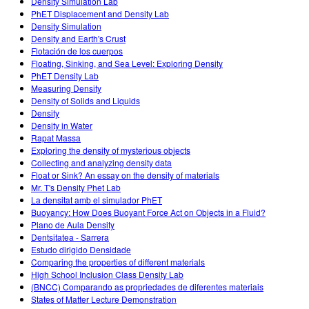
Density Simulation Lab
PhET Displacement and Density Lab
Density Simulation
Density and Earth's Crust
Flotación de los cuerpos
Floating, Sinking, and Sea Level: Exploring Density
PhET Density Lab
Measuring Density
Density of Solids and Liquids
Density
Density in Water
Rapat Massa
Exploring the density of mysterious objects
Collecting and analyzing density data
Float or Sink? An essay on the density of materials
Mr. T's Density Phet Lab
La densitat amb el simulador PhET
Buoyancy: How Does Buoyant Force Act on Objects in a Fluid?
Plano de Aula Density
Dentsitatea - Sarrera
Estudo dirigido Densidade
Comparing the properties of different materials
High School Inclusion Class Density Lab
(BNCC) Comparando as propriedades de diferentes materiais
States of Matter Lecture Demonstration