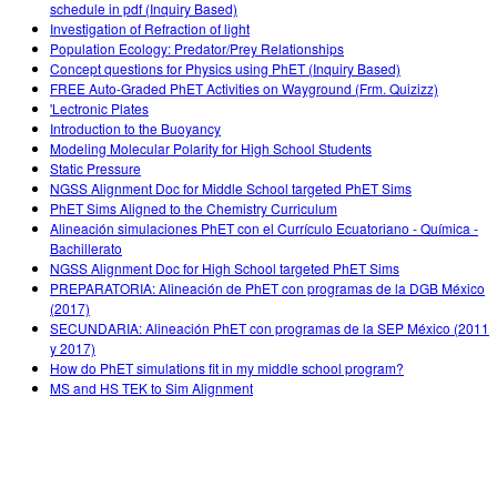
schedule in pdf (Inquiry Based)
Investigation of Refraction of light
Population Ecology: Predator/Prey Relationships
Concept questions for Physics using PhET (Inquiry Based)
FREE Auto-Graded PhET Activities on Wayground (Frm. Quizizz)
'Lectronic Plates
Introduction to the Buoyancy
Modeling Molecular Polarity for High School Students
Static Pressure
NGSS Alignment Doc for Middle School targeted PhET Sims
PhET Sims Aligned to the Chemistry Curriculum
Alineación simulaciones PhET con el Currículo Ecuatoriano - Química -
Bachillerato
NGSS Alignment Doc for High School targeted PhET Sims
PREPARATORIA: Alineación de PhET con programas de la DGB México
(2017)
SECUNDARIA: Alineación PhET con programas de la SEP México (2011
y 2017)
How do PhET simulations fit in my middle school program?
MS and HS TEK to Sim Alignment