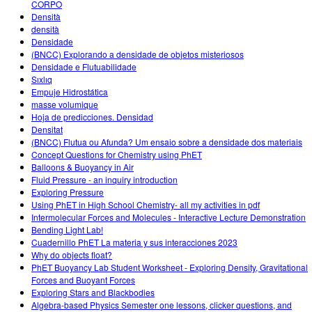
CORPO
Densità
densità
Densidade
(BNCC) Explorando a densidade de objetos misteriosos
Densidade e Flutuabilidade
Sıxlıq
Empuje Hidrostática
masse volumique
Hoja de predicciones. Densidad
Densitat
(BNCC) Flutua ou Afunda? Um ensaio sobre a densidade dos materiais
Concept Questions for Chemistry using PhET
Balloons & Buoyancy in Air
Fluid Pressure - an inquiry introduction
Exploring Pressure
Using PhET in High School Chemistry- all my activities in pdf
Intermolecular Forces and Molecules - Interactive Lecture Demonstration
Bending Light Lab!
Cuadernillo PhET La materia y sus interacciones 2023
Why do objects float?
PhET Buoyancy Lab Student Worksheet - Exploring Density, Gravitational
Forces and Buoyant Forces
Exploring Stars and Blackbodies
Algebra-based Physics Semester one lessons, clicker questions, and