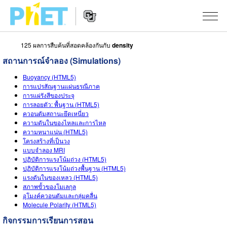
125 ผลการสืบค้นที่สอดคล้องกันกับ
density
สืบค้น
สถานการณ์จำลอง (Simulations)
ภายใน
Website
เว็บไซต์
สถานการณ์จำลอง
Buoyancy (HTML5)
Navigation
ของ
การแปรสัณฐานแผ่นธรณีภาค
การแผ่รังสีของประจุ
PhET
All Sims
STUDIO
การลอยตัว: พื้นฐาน (HTML5)
ควอนตัมสถานะยึดเหนี่ยว
About Studio
TEACHING
ฟิสิกส์
ความดันในของไหลและการไหล
ความหนาแน่น (HTML5)
Customizable Sims
ค้นหากิจกรรม
งานวิจัย
โครงสร้างที่เป็นวง
คณิตศาสตร์
แบบจำลอง MRI
Start a Free Trial
ปฏิบัติการแรงโน้มถ่วง (HTML5)
ร่วมแบ่งปันกิจกรรม
INITIATIVES
เคมี
ปฏิบัติการแรงโน้มถ่วงพื้นฐาน (HTML5)
Purchase a License
แรงดันในของเหลว (HTML5)
Activity Contribution Guidelines
Inclusive Design
เข้าสู่ระบบ / สมัครเพื่อเข้าใช้ระบบ
วิทยาศาสตร์ของโลก
สภาพขั้วของโมเลกุล
อุโมงค์ควอนตัมและกลุ่มคลื่น
Virtual Workshops
PhET Global
Molecule Polarity (HTML5)
ชีววิทยา
เข้าสู่ระบบ / สมัครเพื่อเข้าใช้ระบบ
กิจกรรมการเรียนการสอน
Professional Learning with PhET
Data Fluency