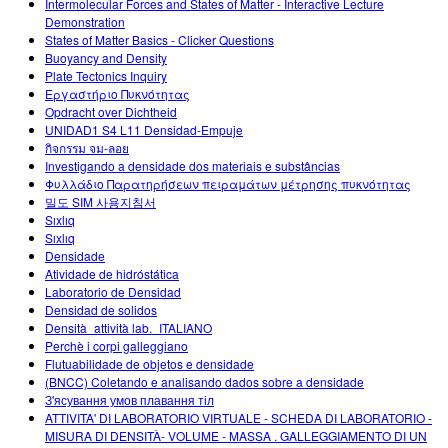
Intermolecular Forces and States of Matter - Interactive Lecture
Demonstration
States of Matter Basics - Clicker Questions
Buoyancy and Density
Plate Tectonics Inquiry
Εργαστήριο Πυκνότητας
Opdracht over Dichtheid
UNIDAD1 S4 L11 Densidad-Empuje
กิจกรรม จม-ลอย
Investigando a densidade dos materiais e substâncias
Φυλλάδιο Παρατηρήσεων πειραμάτων μέτρησης πυκνότητας
밀도 SIM 사용지침서
Sıxlıq
Sıxlıq
Densidade
Atividade de hidróstática
Laboratorio de Densidad
Densidad de solidos
Densità_attività lab._ITALIANO
Perchè i corpi galleggiano
Flutuabilidade de objetos e densidade
(BNCC) Coletando e analisando dados sobre a densidade
З'ясування умов плавання тіл
ATTIVITA' DI LABORATORIO VIRTUALE - SCHEDA DI LABORATORIO -
MISURA DI DENSITÀ- VOLUME - MASSA . GALLEGGIAMENTO DI UN