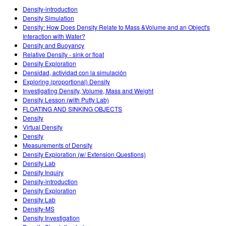
สถานการณ์จำลองที่แปลภาษาแล้ว
Density-introduction
Teaching with PhET
DEIB in STEM Ed
Density Simulation
Customizable Sims
Density: How Does Density Relate to Mass &Volume and an Object's
SceneryStack OSE
Interaction with Water?
Density and Buoyancy
Impact Report
Relative Density - sink or float
Density Exploration
Densidad, actividad con la simulación
Exploring (proportional) Density
Investigating Density, Volume, Mass and Weight
Density Lesson (with Putty Lab)
FLOATING AND SINKING OBJECTS
Density
Virtual Density
Density
Measurements of Density
Density Exploration (w/ Extension Questions)
Density Lab
Density Inquiry
Density-introduction
Density Exploration
Density Lab
Density-MS
Density Investigation