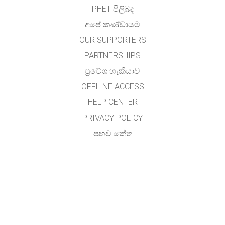
PHET පිලිබඳ
අපේ කණ්ඩායම
OUR SUPPORTERS
PARTNERSHIPS
ප්‍රවේශ හැකියාව
OFFLINE ACCESS
HELP CENTER
PRIVACY POLICY
ප්‍රභව කේත
බලය ලබා දීම
භාෂා පරිවර්තකයින් සඳහා
අමතන්න
අතුල විජේසේකර, (හාලිඇල පරිගණක සම්පත් මධ්‍යස්ථානය)