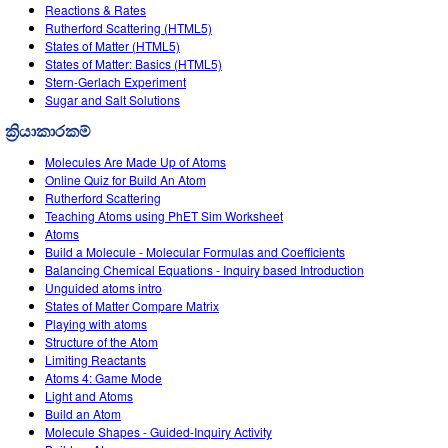
Customizable Sims
Teaching with PhET
Reactions & Rates
DEIB in STEM Ed
Rutherford Scattering (HTML5)
States of Matter (HTML5)
SceneryStack OSE
States of Matter: Basics (HTML5)
Stern-Gerlach Experiment
Impact Report
Sugar and Salt Solutions
ක්‍රියාකාරකම්
Molecules Are Made Up of Atoms
Online Quiz for Build An Atom
Rutherford Scattering
Teaching Atoms using PhET Sim Worksheet
Atoms
Build a Molecule - Molecular Formulas and Coefficients
Balancing Chemical Equations - Inquiry based Introduction
Unguided atoms intro
States of Matter Compare Matrix
Playing with atoms
Structure of the Atom
Limiting Reactants
Atoms 4: Game Mode
Light and Atoms
Build an Atom
Molecule Shapes - Guided-Inquiry Activity