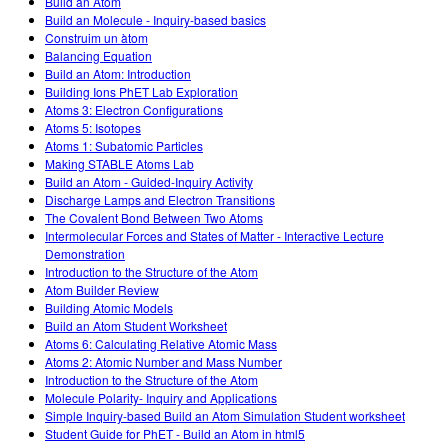
Build an Atom
Build an Molecule - Inquiry-based basics
Construim un àtom
Balancing Equation
Build an Atom: Introduction
Building Ions PhET Lab Exploration
Atoms 3: Electron Configurations
Atoms 5: Isotopes
Atoms 1: Subatomic Particles
Making STABLE Atoms Lab
Build an Atom - Guided-Inquiry Activity
Discharge Lamps and Electron Transitions
The Covalent Bond Between Two Atoms
Intermolecular Forces and States of Matter - Interactive Lecture
Demonstration
Introduction to the Structure of the Atom
Atom Builder Review
Building Atomic Models
Build an Atom Student Worksheet
Atoms 6: Calculating Relative Atomic Mass
Atoms 2: Atomic Number and Mass Number
Introduction to the Structure of the Atom
Molecule Polarity- Inquiry and Applications
Simple Inquiry-based Build an Atom Simulation Student worksheet
Student Guide for PhET - Build an Atom in html5