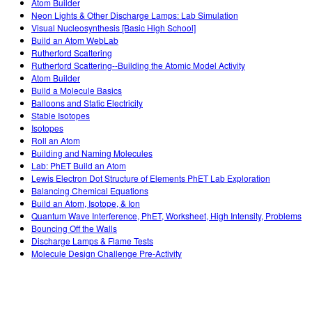
Atom Builder
Neon Lights & Other Discharge Lamps: Lab Simulation
Visual Nucleosynthesis [Basic High School]
Build an Atom WebLab
Rutherford Scattering
Rutherford Scattering--Building the Atomic Model Activity
Atom Builder
Build a Molecule Basics
Balloons and Static Electricity
Stable Isotopes
Isotopes
Roll an Atom
Building and Naming Molecules
Lab: PhET Build an Atom
Lewis Electron Dot Structure of Elements PhET Lab Exploration
Balancing Chemical Equations
Build an Atom, Isotope, & Ion
Quantum Wave Interference, PhET, Worksheet, High Intensity, Problems
Bouncing Off the Walls
Discharge Lamps & Flame Tests
Molecule Design Challenge Pre-Activity