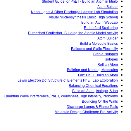
Student Guide for PhET - Build an Atom in html5
Atom Builder
Neon Lights & Other Discharge Lamps: Lab Simulation
Visual Nucleosynthesis [Basic High School]
Build an Atom WebLab
Rutherford Scattering
Rutherford Scattering--Building the Atomic Model Activity
Atom Builder
Build a Molecule Basics
Balloons and Static Electricity
Stable Isotopes
Isotopes
Roll an Atom
Building and Naming Molecules
Lab: PhET Build an Atom
Lewis Electron Dot Structure of Elements PhET Lab Exploration
Balancing Chemical Equations
Build an Atom, Isotope, & Ion
Quantum Wave Interference, PhET, Worksheet, High Intensity, Problems
Bouncing Off the Walls
Discharge Lamps & Flame Tests
Molecule Design Challenge Pre-Activity