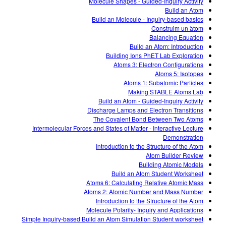
Molecule Shapes - Guided-Inquiry Activity
Build an Atom
Build an Molecule - Inquiry-based basics
Construim un àtom
Balancing Equation
Build an Atom: Introduction
Building Ions PhET Lab Exploration
Atoms 3: Electron Configurations
Atoms 5: Isotopes
Atoms 1: Subatomic Particles
Making STABLE Atoms Lab
Build an Atom - Guided-Inquiry Activity
Discharge Lamps and Electron Transitions
The Covalent Bond Between Two Atoms
Intermolecular Forces and States of Matter - Interactive Lecture
Demonstration
Introduction to the Structure of the Atom
Atom Builder Review
Building Atomic Models
Build an Atom Student Worksheet
Atoms 6: Calculating Relative Atomic Mass
Atoms 2: Atomic Number and Mass Number
Introduction to the Structure of the Atom
Molecule Polarity- Inquiry and Applications
Simple Inquiry-based Build an Atom Simulation Student worksheet