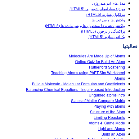
Customizable Sims
Teaching with PhET
مدل های اتم هیدروژن
DEIB in STEM Ed
موازنۀ معادله‌های شیمیایی (HTML5)
مولکول بسازید (HTML5)
SceneryStack OSE
واكنش ها و سرعت ها
واکنش دهنده ها ،محصول ها و پس مانده ها (HTML5)
Impact Report
پراکندگی رادرفورد (HTML5)
یک اتم بسازید (HTML5)
فعالیتها
Molecules Are Made Up of Atoms
Online Quiz for Build An Atom
Rutherford Scattering
Teaching Atoms using PhET Sim Worksheet
Atoms
Build a Molecule - Molecular Formulas and Coefficients
Balancing Chemical Equations - Inquiry based Introduction
Unguided atoms intro
States of Matter Compare Matrix
Playing with atoms
Structure of the Atom
Limiting Reactants
Atoms 4: Game Mode
Light and Atoms
Build an Atom