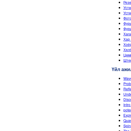
Рез
Устө
Устө
Фото
Фурь
Фурь
Хага
Хар 
Хоёр
Хял
Цөм
Ште
Үйл ажи
Wave
Prob
Refl
Unde
Disc
Intro
poten
Expl
Quan
Spin
The 