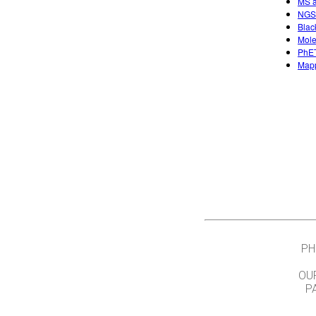
MS a
NGSS
Blac
Mole
PhET
Mapp
PH
OU
P