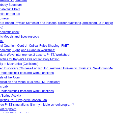
kbody Spectrum
electric Effect
tial barrier lab
ometer
bra-based Physics Semester one lessons, clicker questions, and schedule in pdf (I
d)
electric effect
ic Models and Spectroscopy
ial
cal Quantum Control_Optical Pulse Shaping_PhET
oelectric, Light, and Quantum Worksheet
tum Wave Interference, 2 Lasers, PhET, Worksheet
tivities for Kepler's Laws of Planetary Motion
vity in Mechanics (Collisions)
ed Discovery (Chinese/English) for Freshman University Physics: 2. Newtonian M
Photoelectric Effect and Work Functions
ls of the Atom
alization and Visual Illusions SIM Homework
ds Lab
Photoelectric Effect and Work Functions
/Spring Activity
hysics PhET Projectile Motion Lab
do PhET simulations fit in my middle school program?
olar System