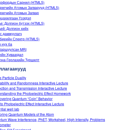
ерфордын Сарнил (HTML5)
рөгчийн Атомын Загварууд (HTML5)
рөгчийн Атомын Загвар
цахилгаан Үзэгдэл
е: Долгион бүтээх (HTML5)
ей: Долгион хийх
с дамжуулагч
биеийн Спектр (HTML5)
 нүх ба
баршуулсан MRI
ийн Хуваагдал
рна-Герлахийн Туршилт
ллагаанууд
 Particle Duality
ability and Randomness Interactive Lecture
ection and Transmission Interactive Lecture
rstanding the Photoelectric Effect Homework
overing Quantum “Coin” Behavior
 to Photoelectric Effect Interactive Lecture
tial well lab
oring Quantum Models of the Atom
tum Wave Interference, PhET, Worksheet, High Intensity, Problems
ometer
Two-Slit Experiment