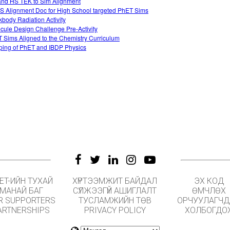
nd HS TEK to Sim Alignment
 Alignment Doc for High School targeted PhET Sims
kbody Radiation Activity
cule Design Challenge Pre-Activity
 Sims Aligned to the Chemistry Curriculum
ing of PhET and IBDP Physics
ET-ИЙН ТУХАЙ
ХҮРТЭЭМЖИТ БАЙДАЛ
ЭХ КОД
МАНАЙ БАГ
СҮЛЖЭЭГҮЙ АШИГЛАЛТ
ӨМЧЛӨХ
R SUPPORTERS
ТУСЛАМЖИЙН ТӨВ
ОРЧУУЛАГЧ
ARTNERSHIPS
PRIVACY POLICY
ХОЛБОГДО