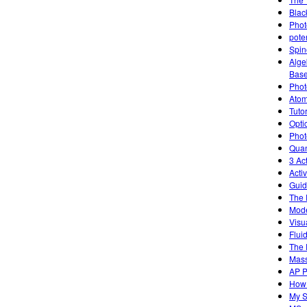
Blac
Photo
poten
Spin
Alge
Base
Photo
Atom
Tutor
Opti
Phot
Quan
3 Ac
Acti
Guid
The 
Mode
Visu
Flui
The 
Mass
AP P
How 
My S