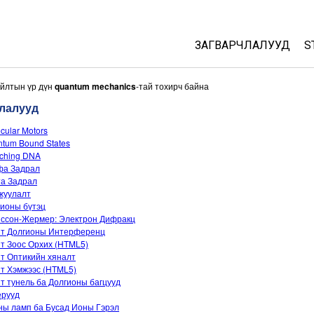
ЗАГВАРЧЛАЛУУД
S
All Sims
айлтын үр дүн
quantum mechanics
-тай тохирч байна
лалууд
Физик
cular Motors
Математик
tum Bound States
Хими
tching DNA
фа Задрал
Газар зүй
та Задрал
Биологи
жуулалт
ионы бүтэц
Орчуулсан загвар
иссон-Жермер: Электрон Дифракц
нт Долгионы Интерференц
Customizable Sims
т Зоос Орхих (HTML5)
т Оптикийн хяналт
т Хэмжээс (HTML5)
т тунель ба Долгионы багцууд
ерууд
ны ламп ба Бусад Ионы Гэрэл