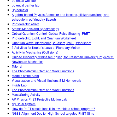
potential well lab
potential barrier lab
Spinometer
Algebra-based Physics Semester one lessons, clicker questions, and
schedule in pdf (Inquiry Based)
Photoelectric effect
Atomic Models and Spectroscopy
Optical Quantum Control_Optical Pulse Shaping_PhET
Photoelectric, Light, and Quantum Worksheet
Quantum Wave Interference, 2 Lasers, PhET, Worksheet
3 Activities for Kepler's Laws of Planetary Motion
Activity in Mechanics (Collisions)
Guided Discovery (Chinese/English) for Freshman University Physics: 2.
Newtonian Mechanics
Tutorial
The Photoelectric Effect and Work Functions
Models of the Atom
Visualization and Visual Illusions SIM Homework
Fluids Lab
The Photoelectric Effect and Work Functions
Mass/Spring Activity
AP Physics PhET Projectile Motion Lab
My Solar System
How do PhET simulations fit in my middle school program?
NGSS Alignment Doc for High School targeted PhET Sims