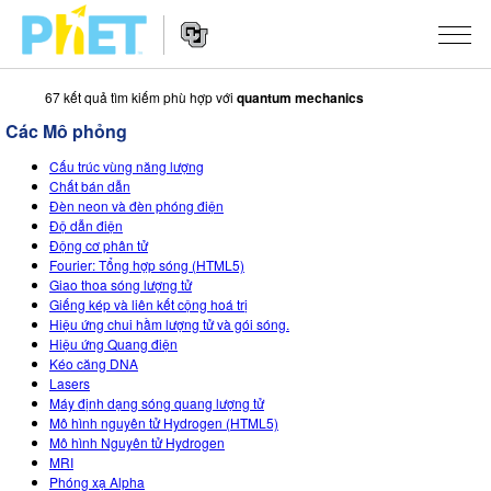
67 kết quả tìm kiếm phù hợp với
quantum mechanics
Tìm
trên
Các Mô phỏng
Website
Website
PhET
CÁC MÔ PHỎNG
Cấu trúc vùng năng lượng
Navigation
Chất bán dẫn
Tất cả các Sim
Đèn neon và đèn phóng điện
STUDIO
Độ dẫn điện
Động cơ phân tử
Vật lý
About Studio
DẠY HỌC
Fourier: Tổng hợp sóng (HTML5)
Giao thoa sóng lượng tử
Toán và Thống kê
Customizable Sims
Hoạt động
NGHIÊN CỨU
Giếng kép và liên kết cộng hoá trị
Hiệu ứng chui hầm lượng tử và gói sóng.
Hoá học
Start a Free Trial
Chia sẻ các hoạt động của bạn
SÁNG KIẾN
Hiệu ứng Quang điện
Kéo căng DNA
Trái đất và Không gian
Purchase a License
Activity Contribution Guidelines
Inclusive Design
SIGN IN / REGISTER
Lasers
Máy định dạng sóng quang lượng tử
Sinh học
Virtual Workshops
PhET Global
Mô hình nguyên tử Hydrogen (HTML5)
Mô hình Nguyên tử Hydrogen
SIGN IN / REGISTER
Các Mô phỏng đã dịch
Professional Learning with PhET
Data Fluency
MRI
Phóng xạ Alpha