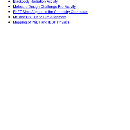
Blackbody Radiation Activity
Molecule Design Challenge Pre-Activity
PhET Sims Aligned to the Chemistry Curriculum
MS and HS TEK to Sim Alignment
Mapping of PhET and IBDP Physics