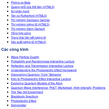
Customizable Sims
Teaching with PhET
Phóng xạ Beta
DEIB in STEM Ed
Quang phổ của thể đen (HTML5)
Sự phân hạch
SceneryStack OSE
Tán xạ Rutherford (HTML5)
Thí nghiệm Davisson-Germer
Impact Report
Thí nghiệm lượng tử (HTML5)
Thí nghiệm Stern-Gerlach
Tổng hợp sóng
Trạng thái liên kết lượng tử
Xác suất lượng tử (HTML5)
Các công trình
Wave Particle Duality
Probability and Randomness Interactive Lecture
Reflection and Transmission Interactive Lecture
Understanding the Photoelectric Effect Homework
Discovering Quantum “Coin” Behavior
Intro to Photoelectric Effect Interactive Lecture
Exploring Quantum Models of the Atom
Quantum Wave Interference, PhET, Worksheet, High Intensity, Problems
The Two-Slit Experiment
Blackbody Spectrum
Photoelectric Effect
Spinometer