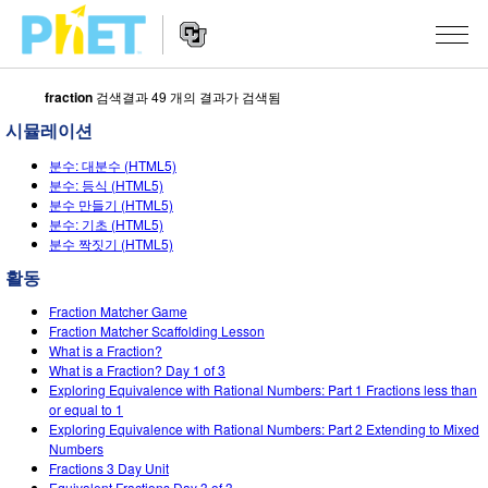
fraction
검색결과 49 개의 결과가 검색됨
PhET
웹
시뮬레이션
사
웹
시뮬레이션
이
분수: 대분수 (HTML5)
사
분수: 등식 (HTML5)
트
이
분수 만들기 (HTML5)
모든 심(Sims)
STUDIO
검
트
분수: 기초 (HTML5)
색
탐
분수 짝짓기 (HTML5)
About Studio
수업
물리학
색
활동
Customizable Sims
수학 및 통계학
활동 검색
연구
Fraction Matcher Game
Start a Free Trial
Fraction Matcher Scaffolding Lesson
화학
당신의 활동을 공유하세요.
시도/주도권
What is a Fraction?
Purchase a License
What is a Fraction? Day 1 of 3
지구 및 우주
활동 기여 지침
포용적 디자인
로그인/등록
Exploring Equivalence with Rational Numbers: Part 1 Fractions less than
or equal to 1
생물학
가상 워크숍
PhET 글로벌
Exploring Equivalence with Rational Numbers: Part 2 Extending to Mixed
Numbers
로그인/등록
번역된 시뮬레이션
Professional Learning with PhET
Fractions 3 Day Unit
Data Fluency
Equivalent Fractions Day 3 of 3