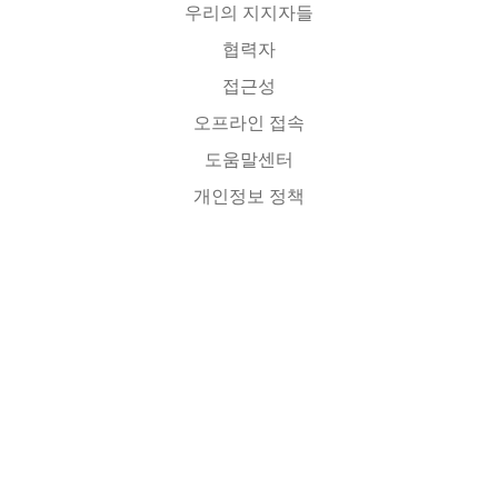
우리의 지지자들
협력자
접근성
오프라인 접속
도움말센터
개인정보 정책
소스코드
라이센스
번역자에게
연락처
이 한국어 PhET사이트는 전북대학교 과학교육학부 이화국 명예교수
(
whakuklee@gmail.com
)가 관리합니다. PhET 활용 연구 모임을 구성하고자 하는 분은
이메일로 연락 주세요.