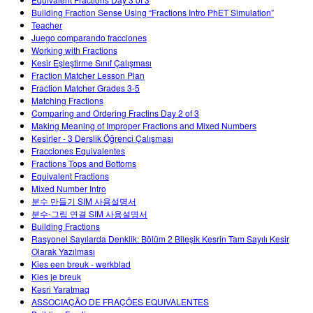
Teaching with PhET
Customizable Sims
Building Fraction Sense Using “Fractions Intro PhET Simulation”
STEM Ed의 DEIB
Teacher
Juego comparando fracciones
SceneryStack OSE
Working with Fractions
Kesir Eşleştirme Sınıf Çalışması
Impact Report
Fraction Matcher Lesson Plan
Fraction Matcher Grades 3-5
Matching Fractions
Comparing and Ordering Fractins Day 2 of 3
Making Meaning of Improper Fractions and Mixed Numbers
Kesirler - 3 Derslik Öğrenci Çalışması
Fracciones Equivalentes
Fractions Tops and Bottoms
Equivalent Fractions
Mixed Number Intro
분수 만들기 SIM 사용설명서
분수-그림 연결 SIM 사용설명서
Building Fractions
Rasyonel Sayılarda Denklik: Bölüm 2 Bileşik Kesrin Tam Sayılı Kesir
Olarak Yazılması
Kies een breuk - werkblad
Kies je breuk
Kəsri Yaratmaq
ASSOCIAÇÃO DE FRAÇÕES EQUIVALENTES