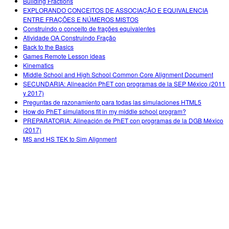
Building Fractions
EXPLORANDO CONCEITOS DE ASSOCIAÇÃO E EQUIVALENCIA
ENTRE FRAÇÕES E NÚMEROS MISTOS
Construindo o conceito de frações equivalentes
Atividade OA Construindo Fração
Back to the Basics
Games Remote Lesson ideas
Kinematics
Middle School and High School Common Core Alignment Document
SECUNDARIA: Alineación PhET con programas de la SEP México (2011
y 2017)
Preguntas de razonamiento para todas las simulaciones HTML5
How do PhET simulations fit in my middle school program?
PREPARATORIA: Alineación de PhET con programas de la DGB México
(2017)
MS and HS TEK to Sim Alignment