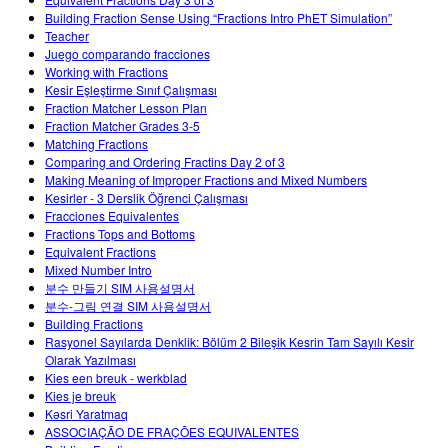
Customizable Sims
Teaching with PhET
DEIB in STEM Ed
Building Fraction Sense Using “Fractions Intro PhET Simulation”
Teacher
SceneryStack OSE
Juego comparando fracciones
Working with Fractions
Impact Report
Kesir Eşleştirme Sınıf Çalışması
Fraction Matcher Lesson Plan
Fraction Matcher Grades 3-5
Matching Fractions
Comparing and Ordering Fractins Day 2 of 3
Making Meaning of Improper Fractions and Mixed Numbers
Kesirler - 3 Derslik Öğrenci Çalışması
Fracciones Equivalentes
Fractions Tops and Bottoms
Equivalent Fractions
Mixed Number Intro
분수 만들기 SIM 사용설명서
분수-그림 연결 SIM 사용설명서
Building Fractions
Rasyonel Sayılarda Denklik: Bölüm 2 Bileşik Kesrin Tam Sayılı Kesir
Olarak Yazılması
Kies een breuk - werkblad
Kies je breuk
Kəsri Yaratmaq
ASSOCIAÇÃO DE FRAÇÕES EQUIVALENTES