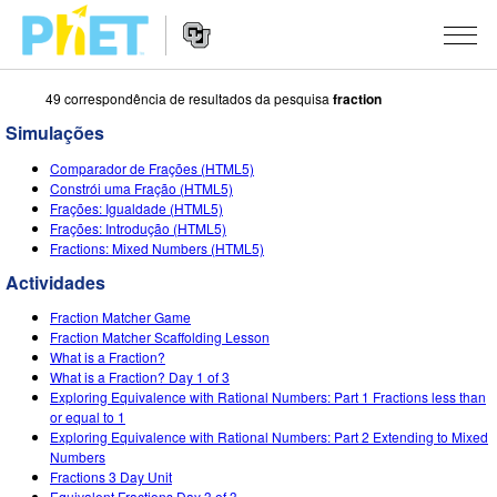
49 correspondência de resultados da pesquisa
fraction
Procurar
na
Simulações
página
Website
do
SIMULAÇÕES
Comparador de Frações (HTML5)
Navigation
PhET
Constrói uma Fração (HTML5)
All Sims
Frações: Igualdade (HTML5)
STUDIO
Frações: Introdução (HTML5)
Fractions: Mixed Numbers (HTML5)
Física
About Studio
ENSINANDO
Actividades
Matemática
Customizable Sims
Ver Atividades
PESQUISA
Fraction Matcher Game
Química
Start a Free Trial
Partilhe Suas Atividades
Fraction Matcher Scaffolding Lesson
INITIATIVES
What is a Fraction?
Ciências da Terra
Purchase a License
What is a Fraction? Day 1 of 3
Activity Contribution Guidelines
Inclusive Design
ENTRAR / REGISTRAR
Exploring Equivalence with Rational Numbers: Part 1 Fractions less than
Biologia
or equal to 1
Virtual Workshops
PhET Global
Exploring Equivalence with Rational Numbers: Part 2 Extending to Mixed
ENTRAR / REGISTRAR
Numbers
Simulações Traduzidas
Professional Learning with PhET
Data Fluency
Fractions 3 Day Unit
Equivalent Fractions Day 3 of 3