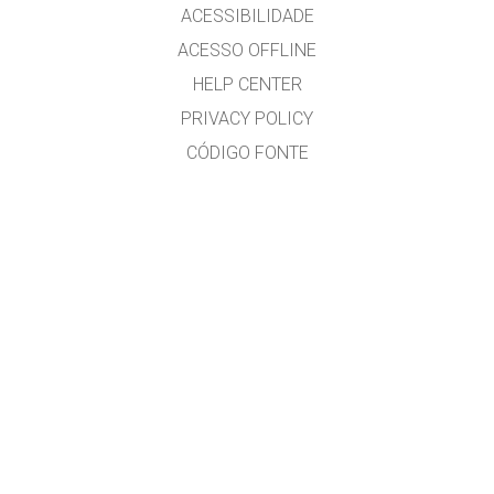
ACESSIBILIDADE
ACESSO OFFLINE
HELP CENTER
PRIVACY POLICY
CÓDIGO FONTE
LICENÇA
PARA TRADUTORES
CONTACTO
José Gonçalves, MSc. Physics Education, www.eufisica.com and nuclio.org
GET APPS FOR SCHOOLS