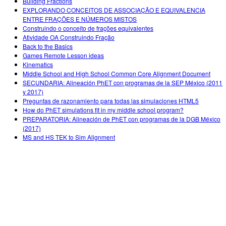
Building Fractions
EXPLORANDO CONCEITOS DE ASSOCIAÇÃO E EQUIVALENCIA
ENTRE FRAÇÕES E NÚMEROS MISTOS
Construindo o conceito de frações equivalentes
Atividade OA Construindo Fração
Back to the Basics
Games Remote Lesson ideas
Kinematics
Middle School and High School Common Core Alignment Document
SECUNDARIA: Alineación PhET con programas de la SEP México (2011
y 2017)
Preguntas de razonamiento para todas las simulaciones HTML5
How do PhET simulations fit in my middle school program?
PREPARATORIA: Alineación de PhET con programas de la DGB México
(2017)
MS and HS TEK to Sim Alignment