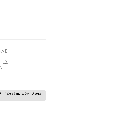
ΚΑΣ
ΣΗ
ΤΈΣ
Α
έλη Κολτσάκη, Ιωάννη Λεύκο