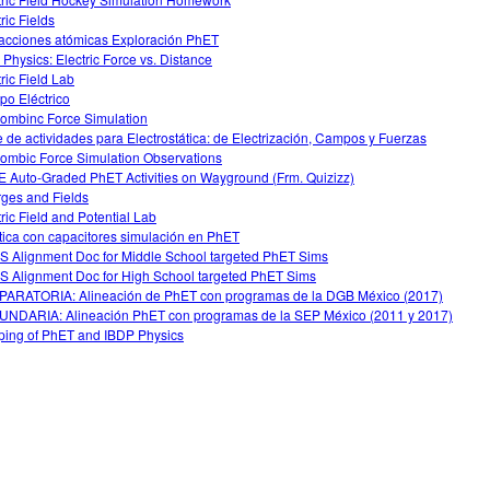
ric Fields
racciones atómicas Exploración PhET
Physics: Electric Force vs. Distance
tric Field Lab
o Eléctrico
ombinc Force Simulation
e de actividades para Electrostática: de Electrización, Campos y Fuerzas
ombic Force Simulation Observations
 Auto-Graded PhET Activities on Wayground (Frm. Quizizz)
ges and Fields
tric Field and Potential Lab
tica con capacitores simulación en PhET
 Alignment Doc for Middle School targeted PhET Sims
 Alignment Doc for High School targeted PhET Sims
ARATORIA: Alineación de PhET con programas de la DGB México (2017)
NDARIA: Alineación PhET con programas de la SEP México (2011 y 2017)
ing of PhET and IBDP Physics