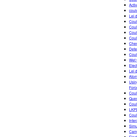
Activ
coul
Lei 
Coul
Coul
Coul
Coul
Chem
Dete
Coul
Wet 
Elect
Lei 
Atom
Usin
Forc
Coul
Ques
Coul
LKPD
Coul
Inte
Simu
Camp
Elec