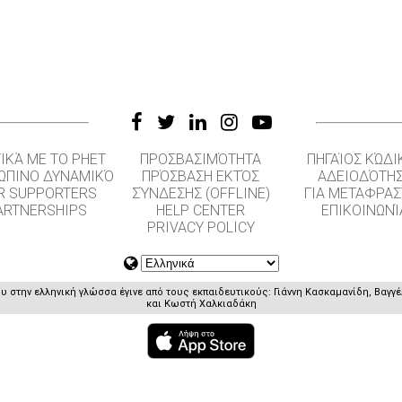
ΙΚΆ ΜΕ ΤΟ PHET
ΠΡΟΣΒΑΣΙΜΌΤΗΤΑ
ΠΗΓΑΊΟΣ ΚΏΔΙ
ΏΠΙΝΟ ΔΥΝΑΜΙΚΌ
ΠΡΌΣΒΑΣΗ ΕΚΤΌΣ
ΑΔΕΙΟΔΌΤΗ
R SUPPORTERS
ΣΎΝΔΕΣΗΣ (OFFLINE)
ΓΙΑ ΜΕΤΑΦΡΑΣ
ARTNERSHIPS
HELP CENTER
ΕΠΙΚΟΙΝΩΝΊ
PRIVACY POLICY
 στην ελληνική γλώσσα έγινε από τους εκπαιδευτικούς: Γιάννη Κασκαμανίδη, Βαγγ
και Κωστή Χαλκιαδάκη
GET APPS FOR SCHOOLS