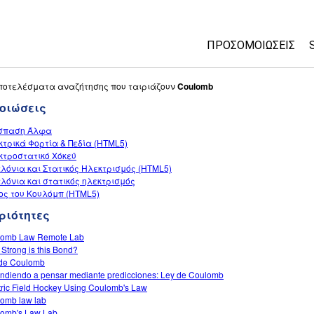
ΠΡΟΣΟΜΟΙΏΣΕΙΣ
All Sims
ποτελέσματα αναζήτησης που ταιριάζουν
Coulomb
οιώσεις
Φυσική
σπαση Άλφα
Μαθηματικά
τρικά Φορτία & Πεδία (HTML5)
Χημεία
κτροστατικό Χόκεϋ
λόνια και Στατικός Ηλεκτρισμός (HTML5)
Επιστήμη της γης
λόνια και στατικός ηλεκτρισμός
Βιολογία
ος του Κουλόμπ (HTML5)
ριότητες
Μεταφρασμένες π
Customizable Sims
lomb Law Remote Lab
Strong is this Bond?
de Coulomb
ndiendo a pensar mediante predicciones: Ley de Coulomb
tric Field Hockey Using Coulomb's Law
omb law lab
omb's Law Lab