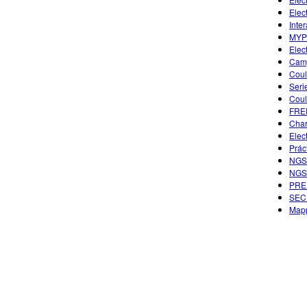
Elect
Inte
MYP 
Elec
Camp
Coul
Seri
Coul
FREE
Char
Elec
Prác
NGSS
NGSS
PREP
SECU
Mapp