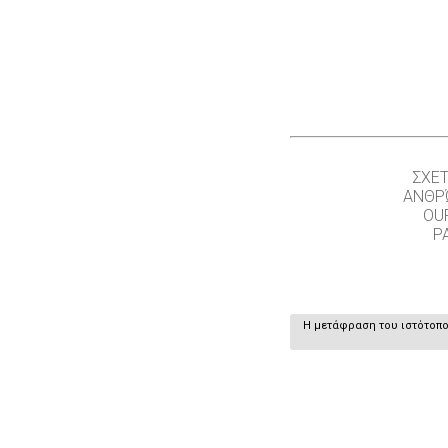
ΣΧΕΤ
ΑΝΘΡ
OU
P
Η μετάφραση του ιστότοπου