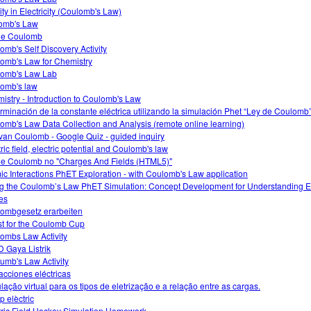
ity in Electricity (Coulomb's Law)
omb's Law
de Coulomb
omb's Self Discovery Activity
omb's Law for Chemistry
omb's Law Lab
omb's law
istry - Introduction to Coulomb's Law
rminación de la constante eléctrica utilizando la simulación Phet “Ley de Coulomb
omb's Law Data Collection and Analysis (remote online learning)
van Coulomb - Google Quiz - guided inquiry
ric field, electric potential and Coulomb's law
de Coulomb no "Charges And Fields (HTML5)"
ic Interactions PhET Exploration - with Coulomb's Law application
g the Coulomb’s Law PhET Simulation: Concept Development for Understanding El
es
ombgesetz erarbeiten
t for the Coulomb Cup
ombs Law Activity
 Gaya Listrik
umb's Law Activity
racciones eléctricas
lação virtual para os tipos de eletrização e a relação entre as cargas.
 elèctric
tric Field Hockey Simulation Homework