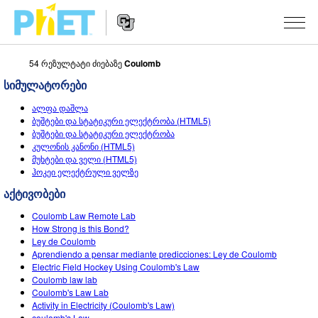
54 რეზულტატი ძიებაზე
Coulomb
Search
the
სიმულატორები
PhET
Website
Website
ᲡᲘᲛᲣᲚᲐᲪᲘᲔᲑᲘ
ალფა დაშლა
Navigation
ბუშტები და სტატიკური ელექტრობა (HTML5)
All Sims
ბუშტები და სტატიკური ელექტრობა
STUDIO
კულონის კანონი (HTML5)
მუხტები და ველი (HTML5)
ფიზიკა
About Studio
TEACHING
ჰოკეი ელექტრული ველზე
მათემატიკა
Customizable Sims
აქტივობების ჩამონათვალი
ᲙᲕᲚᲔᲕᲔᲑᲘ
აქტივობები
ქიმია
Start a Free Trial
გააზიარე შენი აქტივობები
Coulomb Law Remote Lab
INITIATIVES
How Strong is this Bond?
ბუნებისმეტყველება
Purchase a License
Ley de Coulomb
Activity Contribution Guidelines
Inclusive Design
ᲨᲔᲡᲕᲚᲐ / ᲠᲔᲒᲘᲡᲢᲠᲐᲪᲘᲐ
Aprendiendo a pensar mediante predicciones: Ley de Coulomb
ბიოლოგია
Electric Field Hockey Using Coulomb's Law
Virtual Workshops
PhET Global
Coulomb law lab
ᲨᲔᲡᲕᲚᲐ / ᲠᲔᲒᲘᲡᲢᲠᲐᲪᲘᲐ
Coulomb's Law Lab
თარგმნილი სიმ-ები
Professional Learning with PhET
Data Fluency
Activity in Electricity (Coulomb's Law)
coulomb's Law