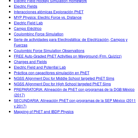
Electric Field Hockey Simulation Homework
Electric Fields
Interacciones atómicas Exploración PhET
MYP Physics: Electric Force vs. Distance
Electric Field Lab
Campo Eléctrico
Coulombinc Force Simulation
Serie de actividades para Electrostática: de Electrización, Campos y
Fuerzas
Coulombic Force Simulation Observations
FREE Auto-Graded PhET Activities on Wayground (Frm. Quizizz)
Charges and Fields
Electric Field and Potential Lab
Práctica con capacitores simulación en PhET
NGSS Alignment Doc for Middle School targeted PhET Sims
NGSS Alignment Doc for High School targeted PhET Sims
PREPARATORIA: Alineación de PhET con programas de la DGB México
(2017)
SECUNDARIA: Alineación PhET con programas de la SEP México (2011
y 2017)
Mapping of PhET and IBDP Physics