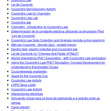
Customizable Sims
Teaching with PhET
DEIB in STEM Ed
Lei de Coulomb
Coulomb's Self Discovery Activity
SceneryStack OSE
Coulomb's Law for Chemistry
Coulomb's Law Lab
Impact Report
Coulomb's law
Chemistry - Introduction to Coulomb's Law
Determinación de la constante eléctrica utilizando la simulación Phet
“Ley de Coulomb”
Coulomb's Law Data Collection and Analysis (remote online learning)
Wet van Coulomb - Google Quiz - guided inquiry
Electric field, electric potential and Coulomb's law
Lei de Coulomb no "Charges And Fields (HTML5)"
Atomic Interactions PhET Exploration - with Coulomb's Law application
Using the Coulomb’s Law PhET Simulation: Concept Development for
Understanding Electrostatic Forces
Coulombgesetz erarbeiten
Quest for the Coulomb Cup
Coulombs Law Activity
LKPD Gaya Listrik
Coulumb's Law Activity
Interacciones eléctricas
Simulação virtual para os tipos de eletrização e a relação entre as
cargas.
Camp elèctric