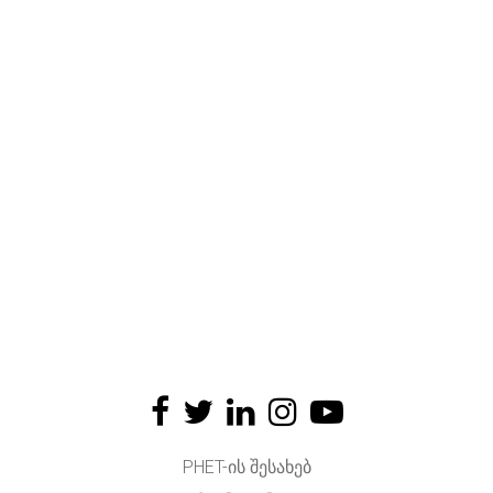
PHET-ᲘᲡ ᲨᲔᲡᲐᲮᲔᲑ