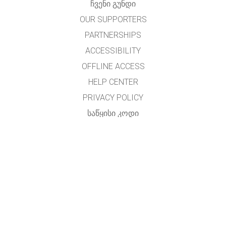
ᲩᲕᲔᲜᲘ ᲒᲣᲜᲓᲘ
OUR SUPPORTERS
PARTNERSHIPS
ACCESSIBILITY
OFFLINE ACCESS
HELP CENTER
PRIVACY POLICY
ᲡᲐᲬᲧᲘᲡᲘ ᲙᲝᲓᲘ
LICENSING
ᲛᲗᲐᲠᲒᲛᲜᲔᲚᲗᲐᲗᲕᲘᲡ
ᲙᲝᲜᲢᲐᲥᲢᲘ
ქართულენოვანი ადაპტაცია - თეიმურაზ ხუნდაძე.
t.khundadze@gmail.com