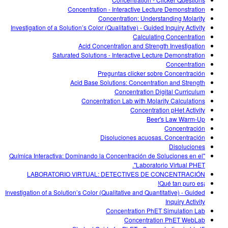
Customizable Sims
Teaching with PhET
DEIB in STEM Ed
Concentration - Interactive Lecture Demonstration
Concentration: Understanding Molarity
SceneryStack OSE
Investigation of a Solution’s Color (Qualitative) - Guided Inquiry Activity
Calculating Concentration
Impact Report
Acid Concentration and Strength Investigation
Saturated Solutions - Interactive Lecture Demonstration
Concentration
Preguntas clicker sobre Concentración
Acid Base Solutions: Concentration and Strength
Concentration Digital Curriculum
Concentration Lab with Molarity Calculations
Concentration pHet Activity
Beer's Law Warm-Up
Concentración
Disoluciones acuosas. Concentración
Disoluciones
"Química Interactiva: Dominando la Concentración de Soluciones en el
Laboratorio Virtual PHET".
LABORATORIO VIRTUAL: DETECTIVES DE CONCENTRACIÓN
¡Qué tan puro es!
Investigation of a Solution’s Color (Qualitative and Quantitative) - Guided
Inquiry Activity
Concentration PhET Simulation Lab
Concentration PhET WebLab