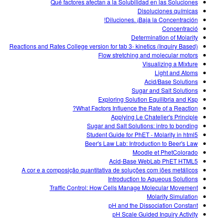
Qué factores afectan a la Solubilidad en las Soluciones
Disoluciones químicas
Diluciones. ¡Baja la Concentración!
Concentració
Determination of Molarity
Reactions and Rates College version for tab 3- kinetics (Inquiry Based)
Flow stretching and molecular motors
Visualizing a Mixture
Light and Atoms
Acid/Base Solutions
Sugar and Salt Solutions
Exploring Solution Equilibria and Ksp
What Factors Influence the Rate of a Reaction?
Applying Le Chatelier's Principle
Sugar and Salt Solutions: intro to bonding
Student Guide for PhET - Molarity in html5
Beer's Law Lab: Introduction to Beer's Law
Moodle et PhetColorado
Acid-Base WebLab PhET HTML5
A cor e a composição quantitativa de soluções com iões metálicos
Introduction to Aqueous Solutions
Traffic Control: How Cells Manage Molecular Movement
Molarity Simulation
pH and the Dissociation Constant
pH Scale Guided Inquiry Activity