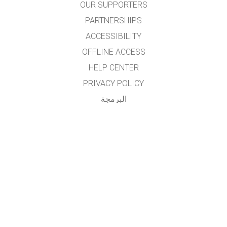
OUR SUPPORTERS
PARTNERSHIPS
ACCESSIBILITY
OFFLINE ACCESS
HELP CENTER
PRIVACY POLICY
البرمجة
LICENSING
للمترجمين
اتصال
تم تهيئة برمجيات المحاكاة والموقع الخاص بها باللغة العربية عن طريق مشروع التعاون المشترك بين
مركز التميز البحثي في تطوير تعليم العلوم والرياضيات
بجامعة الملك سعود (الرياض، المملكة العربية السعودية) ومشروع فيت في جامعة كلورادو بإشراف
ومتابعة الدكتور هشام بن عبدالعزيز الهدلق عضو هيئة التدريس بجامعة الملك سعود.