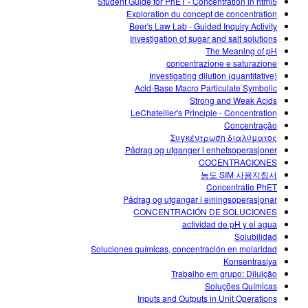
Student Guide for PhET - Concentration in html5
Exploration du concept de concentration
Beer's Law Lab - Guided Inquiry Activity
Investigation of sugar and salt solutions
The Meaning of pH
concentrazione e saturazione
Investigating dilution (quantitative)
Acid-Base Macro Particulate Symbolic
Strong and Weak Acids
LeChateilier's Principle - Concentration
Concentração
Συγκέντρωση διαλύματος
Pådrag og utganger i enhetsoperasjoner
COCENTRACIONES
농도 SIM 사용지침서
Concentratie PhET
Pådrag og utgangar i einingsoperasjonar
CONCENTRACIÓN DE SOLUCIONES
actividad de pH y el agua
Solubilidad
Soluciones químicas, concentración en molaridad
Konsentrasiya
Trabalho em grupo: Diluição
Soluções Químicas
Inputs and Outputs in Unit Operations