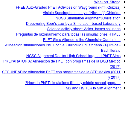
Weak vs. Strong
FREE Auto-Graded PhET Activities on Wayground (Frm. Quizizz)
Visible Spectrophotometry of Nickel (II) Chloride
NGSS Simulation Alignment/Correlation
Discovering Beer’s Law by a Simulation-based Laboratory
Science activity sheet: Acids_bases solutions
Preguntas de razonamiento para todas las simulaciones HTML5
PhET Sims Aligned to the Chemistry Curriculum
Alineación simulaciones PhET con el Currículo Ecuatoriano - Química -
Bachillerato
NGSS Alignment Doc for High School targeted PhET Sims
PREPARATORIA: Alineación de PhET con programas de la DGB México
(2017)
SECUNDARIA: Alineación PhET con programas de la SEP México (2011
y 2017)
How do PhET simulations fit in my middle school program?
MS and HS TEK to Sim Alignment