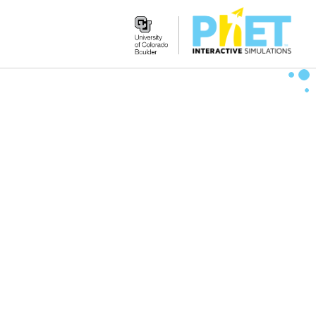
Search
the
PhET
Website