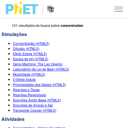
101 resultados de busca sobre
concentration
Busca
no
Simulações
Portal
Navegação
PhET
SIMULAÇÕES
Concentração (HTML5)
no
Difusão (HTML5)
Portal
Todas as Sims
Efeito Estufa (HTML5)
STUDIO
Escala de pH (HTML5)
Gene Machine: The Lac Operon
Física
About Studio
ENSINO
Laboratório da Lei de Beer (HTML5)
Molaridade (HTML5)
Matemática & Estatística
Customizable Sims
Atividades
PESQUISA
O Efeito Estufa
Propriedades dos Gases (HTML5)
Química
Inicie seu Teste Grátis
Envie sua Atividade
INICIATIVAS
Reações e Taxas
Reações Reversíveis
Terra & Espaço
Adquira uma Licença
Orientações para Contribuição de Atividade
Design Inclusivo
ENTRE/REGISTRE-SE
Soluções Ácido-Base (HTML5)
Soluções de Açúcar e Sal
Biologia
Oficinas Virtuais
PhET Global
Transporte Celular (HTML5)
ENTRE/REGISTRE-SE
Traduzir Sims
Atividades
Professional Learning with PhET
Fluência em Dados
Concentration - Clicker Questions