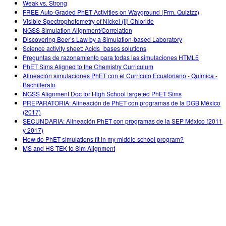
Weak vs. Strong
FREE Auto-Graded PhET Activities on Wayground (Frm. Quizizz)
Visible Spectrophotometry of Nickel (II) Chloride
NGSS Simulation Alignment/Correlation
Discovering Beer’s Law by a Simulation-based Laboratory
Science activity sheet: Acids_bases solutions
Preguntas de razonamiento para todas las simulaciones HTML5
PhET Sims Aligned to the Chemistry Curriculum
Alineación simulaciones PhET con el Currículo Ecuatoriano - Química -
Bachillerato
NGSS Alignment Doc for High School targeted PhET Sims
PREPARATORIA: Alineación de PhET con programas de la DGB México
(2017)
SECUNDARIA: Alineación PhET con programas de la SEP México (2011
y 2017)
How do PhET simulations fit in my middle school program?
MS and HS TEK to Sim Alignment