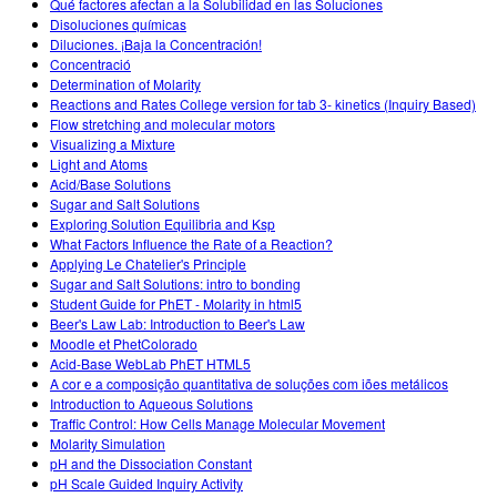
Qué factores afectan a la Solubilidad en las Soluciones
Disoluciones químicas
Diluciones. ¡Baja la Concentración!
Concentració
Determination of Molarity
Reactions and Rates College version for tab 3- kinetics (Inquiry Based)
Flow stretching and molecular motors
Visualizing a Mixture
Light and Atoms
Acid/Base Solutions
Sugar and Salt Solutions
Exploring Solution Equilibria and Ksp
What Factors Influence the Rate of a Reaction?
Applying Le Chatelier's Principle
Sugar and Salt Solutions: intro to bonding
Student Guide for PhET - Molarity in html5
Beer's Law Lab: Introduction to Beer's Law
Moodle et PhetColorado
Acid-Base WebLab PhET HTML5
A cor e a composição quantitativa de soluções com iões metálicos
Introduction to Aqueous Solutions
Traffic Control: How Cells Manage Molecular Movement
Molarity Simulation
pH and the Dissociation Constant
pH Scale Guided Inquiry Activity