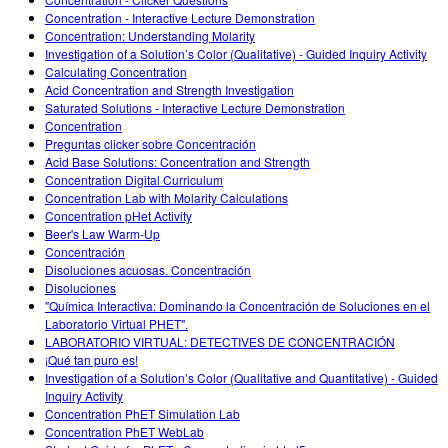
Customizable Sims
Teaching with PhET
DEIB na STEM Ed
Concentration - Interactive Lecture Demonstration
Concentration: Understanding Molarity
SceneryStack OSE
Investigation of a Solution’s Color (Qualitative) - Guided Inquiry Activity
Calculating Concentration
Relatório de Impacto
Acid Concentration and Strength Investigation
Saturated Solutions - Interactive Lecture Demonstration
Concentration
Preguntas clicker sobre Concentración
Acid Base Solutions: Concentration and Strength
Concentration Digital Curriculum
Concentration Lab with Molarity Calculations
Concentration pHet Activity
Beer's Law Warm-Up
Concentración
Disoluciones acuosas. Concentración
Disoluciones
"Química Interactiva: Dominando la Concentración de Soluciones en el
Laboratorio Virtual PHET".
LABORATORIO VIRTUAL: DETECTIVES DE CONCENTRACIÓN
¡Qué tan puro es!
Investigation of a Solution’s Color (Qualitative and Quantitative) - Guided
Inquiry Activity
Concentration PhET Simulation Lab
Concentration PhET WebLab