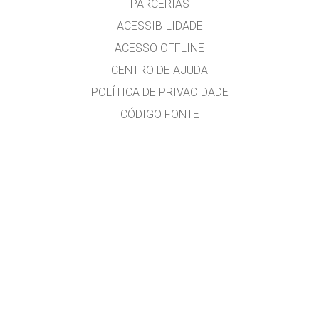
PARCERIAS
ACESSIBILIDADE
ACESSO OFFLINE
CENTRO DE AJUDA
POLÍTICA DE PRIVACIDADE
CÓDIGO FONTE
LICENCIAMENTO
PARA TRADUTORES
CONTATE-NOS
versão em português do Brasil por Alexandre R. Soares
GET APPS FOR SCHOOLS