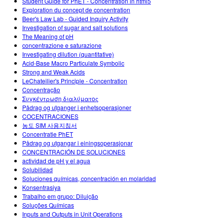
Student Guide for PhET - Concentration in html5
Exploration du concept de concentration
Beer's Law Lab - Guided Inquiry Activity
Investigation of sugar and salt solutions
The Meaning of pH
concentrazione e saturazione
Investigating dilution (quantitative)
Acid-Base Macro Particulate Symbolic
Strong and Weak Acids
LeChateilier's Principle - Concentration
Concentração
Συγκέντρωση διαλύματος
Pådrag og utganger i enhetsoperasjoner
COCENTRACIONES
농도 SIM 사용지침서
Concentratie PhET
Pådrag og utgangar i einingsoperasjonar
CONCENTRACIÓN DE SOLUCIONES
actividad de pH y el agua
Solubilidad
Soluciones químicas, concentración en molaridad
Konsentrasiya
Trabalho em grupo: Diluição
Soluções Químicas
Inputs and Outputs in Unit Operations