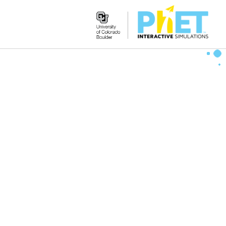
Search
the
PhET
Website