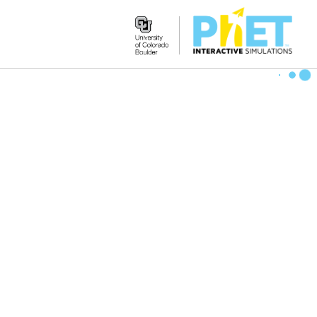
Search
the
PhET
Website