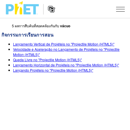
5 ผลการสืบค้นที่สอดคล้องกันกับ
vácuo
สืบค้น
กิจกรรมการเรียนการสอน
ภายใน
Website
เว็บไซต์
สถานการณ์จำลอง
Lançamento Vertical de Projéteis no "Projectile Motion (HTML5)"
Navigation
ของ
Velocidade e Aceleração no Lançamento de Projéteis no "Projectile
Motion (HTML5)"
PhET
All Sims
STUDIO
Queda Livre no "Projectile Motion (HTML5)"
Lançamento Horizontal de Projéteis no "Projectile Motion (HTML5)"
About Studio
TEACHING
ฟิสิกส์
Lançando Projéteis no "Projectile Motion (HTML5)"
Customizable Sims
ค้นหากิจกรรม
งานวิจัย
คณิตศาสตร์
Start a Free Trial
ร่วมแบ่งปันกิจกรรม
INITIATIVES
เคมี
Purchase a License
Activity Contribution Guidelines
Inclusive Design
เข้าสู่ระบบ / สมัครเพื่อเข้าใช้ระบบ
วิทยาศาสตร์ของโลก
Virtual Workshops
PhET Global
ชีววิทยา
เข้าสู่ระบบ / สมัครเพื่อเข้าใช้ระบบ
Professional Learning with PhET
Data Fluency