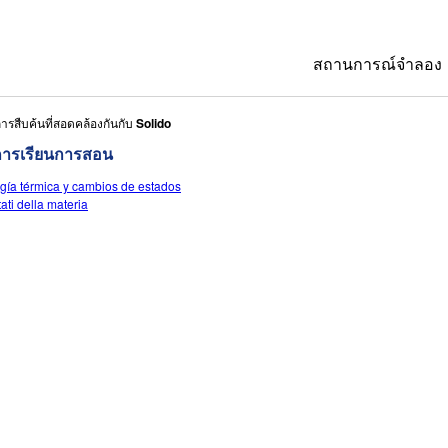
สถานการณ์จำลอง
ารสืบค้นที่สอดคล้องกันกับ
Solido
All Sims
การเรียนการสอน
ฟิสิกส์
gía térmica y cambios de estados
คณิตศาสตร์
tati della materia
เคมี
วิทยาศาสตร์ของ
ชีววิทยา
สถานการณ์จำลอง
Customizable S