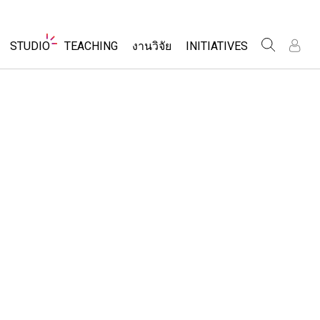
Website
STUDIO
TEACHING
งานวิจัย
INITIATIVES
Navigation
เข
เข
ร
ร
About Studio
Inclusive Design
ค้นหากิจกรรม
Customizable Sims
PhET Global
ร่วมแบ่งปันกิจกรรม
ส
ส
Start a Free Trial
Data Fluency
เ
เ
Activity Contribution Guidelines
Purchase a License
DEIB in STEM Ed
เ
เ
Virtual Workshops
SceneryStack OSE
Professional Learning with PhET
ร
ร
Impact Report
โลก
Teaching with PhET
ที่แปลภาษาแล้ว
ims