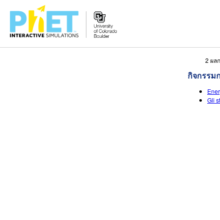
สืบค้น
2 ผลก
ภายใน
กิจกรรม
เว็บไซต์
Ener
ของ
Gli s
PhET