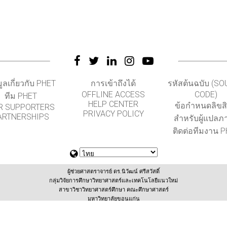
มูลเกี่ยวกับ PHET
การเข้าถึงได้
รหัสต้นฉบับ (S
OFFLINE ACCESS
CODE)
ทีม PHET
HELP CENTER
ข้อกำหนดลิขสิท
R SUPPORTERS
PRIVACY POLICY
ARTNERSHIPS
สำหรับผู้แปลภ
ติดต่อทีมงาน 
ผู้ช่วยศาสตราจารย์ ดร.นิวัฒน์ ศรีสวัสดิ์
กลุ่มวิจัยการศึกษาวิทยาศาสตร์และเทคโนโลยีแนวใหม่
สาขาวิชาวิทยาศาสตร์ศึกษา คณะศึกษาศาสตร์
มหาวิทยาลัยขอนแก่น
(สนับสนุนโดยสำนักงานเลขานุการกองทุนพัฒนาเทคโนโลยีเพื่อการศึกษา กระทรวงศึกษาธิการ