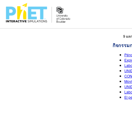
สืบค้น
9 ผลก
ภายใน
กิจกรรม
เว็บไซต์
Pén
ของ
Expl
PhET
Labo
UNI
CON
Movi
UNID
Labo
El p