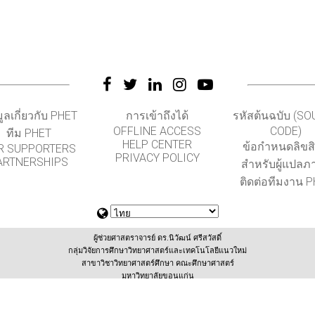
มูลเกี่ยวกับ PHET
การเข้าถึงได้
รหัสต้นฉบับ (S
OFFLINE ACCESS
CODE)
ทีม PHET
HELP CENTER
ข้อกำหนดลิขสิท
R SUPPORTERS
PRIVACY POLICY
ARTNERSHIPS
สำหรับผู้แปลภ
ติดต่อทีมงาน 
ผู้ช่วยศาสตราจารย์ ดร.นิวัฒน์ ศรีสวัสดิ์
กลุ่มวิจัยการศึกษาวิทยาศาสตร์และเทคโนโลยีแนวใหม่
สาขาวิชาวิทยาศาสตร์ศึกษา คณะศึกษาศาสตร์
มหาวิทยาลัยขอนแก่น
(สนับสนุนโดยสำนักงานเลขานุการกองทุนพัฒนาเทคโนโลยีเพื่อการศึกษา กระทรวงศึกษาธิการ