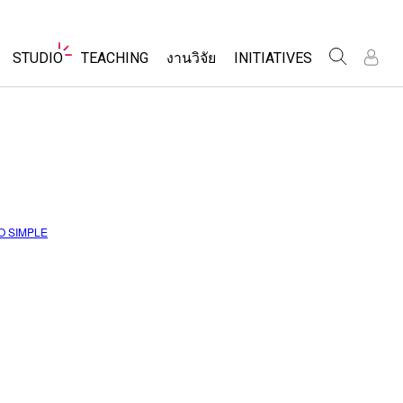
Website
STUDIO
TEACHING
งานวิจัย
INITIATIVES
Navigation
เข
เข
ร
ร
About Studio
Inclusive Design
ค้นหากิจกรรม
Customizable Sims
PhET Global
ร่วมแบ่งปันกิจกรรม
ส
ส
Start a Free Trial
Data Fluency
เ
เ
Activity Contribution Guidelines
Purchase a License
DEIB in STEM Ed
เ
เ
Virtual Workshops
SceneryStack OSE
Professional Learning with PhET
O SIMPLE
ร
ร
Impact Report
โลก
Teaching with PhET
ที่แปลภาษาแล้ว
ims