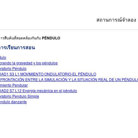
สถานการณ์จำลอง
ารสืบค้นที่สอดคล้องกันกับ
PÉNDULO
All Sims
การเรียนการสอน
ฟิสิกส์
dulo
คณิตศาสตร์
orando la gravedad y los péndulos
ratorio Péndulo
เคมี
DAD1 S3 L1 MOVIMIENTO ONDULATORIO-EL PÉNDULO
FRONTACIÓN ENTRE LA SIMULACIÓN Y LA SITUACIÓN REAL DE UN PÉNDUL
วิทยาศาสตร์ของ
miento Pendular
AD2 S7 L12 Energía mecánica en el péndulo
ชีววิทยา
ratorio Pendulo Simple
endulo danzante
สถานการณ์จำลอง
Customizable S