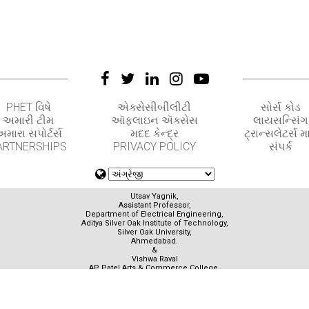
PHET વિષે
એક્સેસીબીલીટી
સોર્સ કોડ
અમારી ટીમ
ઑફલાઇન ઍક્સેસ
લાયસન્સિંગ
મારા સપોર્ટર્સ
મદદ કેન્દ્ર
ટ્રાન્સલેટર્સ મા
ARTNERSHIPS
PRIVACY POLICY
સંપર્ક
Utsav Yagnik,
Assistant Professor,
Department of Electrical Engineering,
Aditya Silver Oak Institute of Technology,
Silver Oak University,
Ahmedabad.
&
Vishwa Raval
AP Patel Arts & Commerce College,
Ahmedabad.