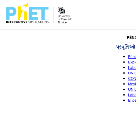
PhET
PÉN
વેબસાઇટ
પ્રવૃતિઓ
શોધો
Pén
Expl
Labo
UNI
CON
Movi
UNID
Labo
El p