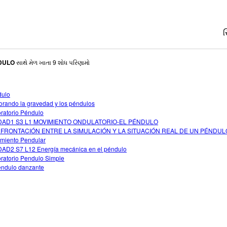
સ
DULO
સાથે મેળ ખાતા 9 શોધ પરિણામો
dulo
orando la gravedad y los péndulos
ratorio Péndulo
DAD1 S3 L1 MOVIMIENTO ONDULATORIO-EL PÉNDULO
FRONTACIÓN ENTRE LA SIMULACIÓN Y LA SITUACIÓN REAL DE UN PÉNDUL
miento Pendular
AD2 S7 L12 Energía mecánica en el péndulo
ratorio Pendulo Simple
endulo danzante