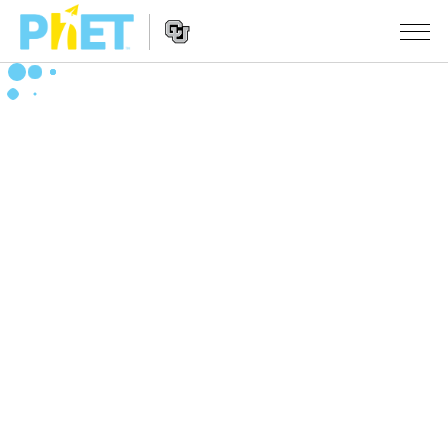
สืบค้น
ภายใน
Website
เว็บไซต์
สถานการณ์จำลอง
Navigation
ของ
PhET
All Sims
STUDIO
About Studio
TEACHING
ฟิสิกส์
Customizable Sims
ค้นหากิจกรรม
งานวิจัย
คณิตศาสตร์
Start a Free Trial
ร่วมแบ่งปันกิจกรรม
INITIATIVES
เคมี
Purchase a License
Activity Contribution Guidelines
Inclusive Design
เข้าสู่ระบบ / สมัครเพื่อเข้าใช้ระบบ
วิทยาศาสตร์ของโลก
Virtual Workshops
PhET Global
ชีววิทยา
เข้าสู่ระบบ / สมัครเพื่อเข้าใช้ระบบ
Professional Learning with PhET
Data Fluency