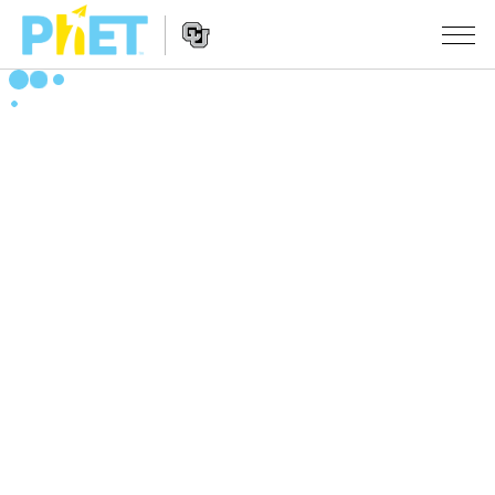
搜
尋
PhET
Website
教學
網
Navigation
站
所有模擬教材
STUDIO
About Studio
活動
物理
Customizable Sims
數學
瀏覽活動
研究
Start a Free Trial
化學
分享您的活動
倡議計劃
Purchase a License
地球科學
Activity Contribution Guidelines
包容性輔助設計
登入 / 註冊
生物
Virtual Workshops
PhET 全球社群
登入 / 註冊
Professional Learning with PhET
翻譯教學主題
Data Fluency