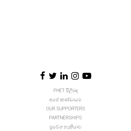
PHET පිලිබඳ
අපේ කණ්ඩායම
OUR SUPPORTERS
PARTNERSHIPS
ප්‍රවේශ හැකියාව