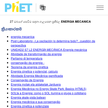
27 ඔබගේ සෙවීම සදහා ගැලපෙන ප්‍රතිඵල
ENERGIA MECANICA
PhET
වෙබ්
ක්‍රියාකාරකම්
අඩවිය
Website
සොයන්න
අනුහුරුකරණ
energia mecanica
Navigation
Post-Laboratorio ¿La oscilación lo determina todo?...cuestión de
All Sims
perspectiva
STUDIO
UNIDAD2 S7 L2 ENERGÍA MECÁNICA-Energía mecánica
Atividade de transformação da energia
භොතික විද්‍යාව
About Studio
TEACHING
Parliamo di temperatura
conservação da energia -
ගණිතය
Customizable Sims
ක්‍රියාකාරකම් සෙවීම
පර්යේෂණ
Teorema da energia cinética
Energia cinetica y potencial, calculo
රසායන විද්‍යාව
Start a Free Trial
ඔබගේ ක්‍රියාකාරකම් බෙදාගන්න
INITIATIVES
Atividade Energia Mecânica gamificada
Conservação de Energia
භූගෝල විද්‍යාව
Purchase a License
Activity Contribution Guidelines
Inclusive Design
පුරන්න / ලියාපදිංචි වන්න
Energia motak eta aldaketak Jarduera
Energia Mecânica no Energy Skate Park: Basics (HTML5)
ජීව විද්‍යාව
Virtual Workshops
PhET Global
SOLta a Energia: como o SOL ilumina e pluga o cotidiano
Energia skate pista batean
පුරන්න / ලියාපදිංචි වන්න
පරිවර්තනය කරනලද අනුහුරුකරණ
Professional Learning with PhET
Data Fluency
Energia mecânica e sua conservação
Energia cinetica e potenziale