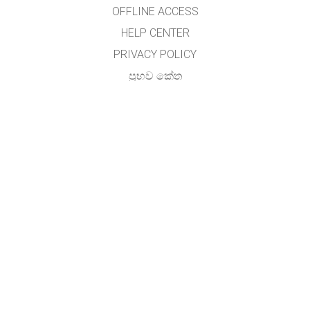
OFFLINE ACCESS
HELP CENTER
PRIVACY POLICY
ප්‍රභව කේත
බලය ලබා දීම
භාෂා පරිවර්තකයින් සඳහා
අමතන්න
අතුල විජේසේකර, (හාලිඇල පරිගණක සම්පත් මධ්‍යස්ථානය)
ජාතික අධ්‍යාපන ආයතනය,
මහරගම ,
ශ්‍රී ලංකාව.
GET APPS FOR SCHOOLS