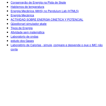
Customizable Sims
Teaching with PhET
Conservação de Energia na Pista de Skate
DEIB in STEM Ed
Hablemos de temperatura
Energia Mecânica (MHS) no Pendulum Lab (HTML5)
SceneryStack OSE
Energía Mecánica
ACTIVIDAD SOBRE ENERGIA CINETICA Y POTENCIAL
Impact Report
Qüestionari simulador skate
Tipos de Energia
Atividade sem matemática
Laboratorio de ondas
estudo dos Gases
Laboratório de Calorias - simule, compare e desvende o que o IMC não
conta