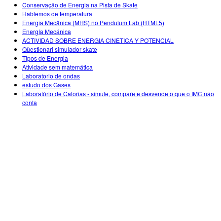
Customizable Sims
Teaching with PhET
Conservação de Energia na Pista de Skate
DEIB in STEM Ed
Hablemos de temperatura
Energia Mecânica (MHS) no Pendulum Lab (HTML5)
SceneryStack OSE
Energía Mecánica
ACTIVIDAD SOBRE ENERGIA CINETICA Y POTENCIAL
Impact Report
Qüestionari simulador skate
Tipos de Energia
Atividade sem matemática
Laboratorio de ondas
estudo dos Gases
Laboratório de Calorias - simule, compare e desvende o que o IMC não
conta