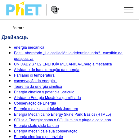
*error*
Пошук
PhET
Дзейнасць
сайта
Website
СІМУЛЯТАРЫ
energia mecanica
Navigation
Post-Laboratorio ¿La oscilación lo determina todo?...cuestión de
All Sims
perspectiva
STUDIO
UNIDAD2 S7 L2 ENERGÍA MECÁNICA-Energía mecánica
Atividade de transformação da energia
Фізіка
About Studio
TEACHING
Parliamo di temperatura
conservação da energia -
Матэматыка
Customizable Sims
Агляд мерапрыемстваў
ДАСЛЕДАВАННІ
Teorema da energia cinética
Energia cinetica y potencial, calculo
Хімія
Start a Free Trial
Мой удзел
INITIATIVES
Atividade Energia Mecânica gamificada
Conservação de Energia
Навукі аб Зямлі
Purchase a License
Activity Contribution Guidelines
Inclusive Design
УВАХОД / РЭГІСТРАЦЫЯ
Energia motak eta aldaketak Jarduera
Energia Mecânica no Energy Skate Park: Basics (HTML5)
Біялогія
Virtual Workshops
PhET Global
SOLta a Energia: como o SOL ilumina e pluga o cotidiano
Energia skate pista batean
УВАХОД / РЭГІСТРАЦЫЯ
Перакладзеныя сімулятары
Professional Learning with PhET
Data Fluency
Energia mecânica e sua conservação
Energia cinetica e potenziale