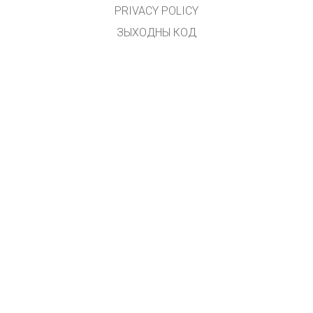
PRIVACY POLICY
ЗЫХОДНЫ КОД
ЛІЦЭНЗІРАВАННЕ
ДЛЯ ПЕРАКЛАДЧЫКАЎ
ЗВЯЗАЦЦА З НАМІ
GET APPS FOR SCHOOLS