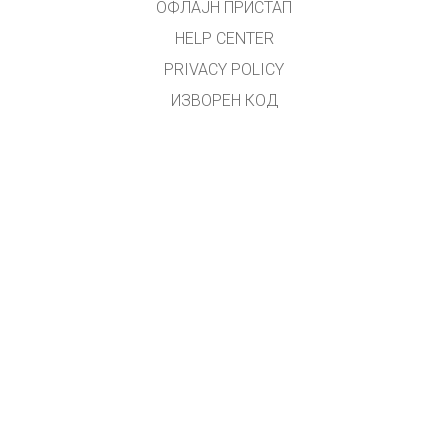
ОФЛАЈН ПРИСТАП
HELP CENTER
PRIVACY POLICY
ИЗВОРЕН КОД
ЛИЦЕНЦИРАЊЕ
ЗА ПРЕВЕДУВАЧИ
КОНТАКТ
Преводот на македонски јазик го направи
Зоран Христовски
.
(
zoki.hristovski@gmail.com
)
GET APPS FOR SCHOOLS