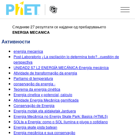
Следниве 27 резултати се најдени од пребарувањето
Пребарај
ENERGIA MECANICA
ја
PhET
Активности
Website
веб
СИМУЛАЦИИ
Navigation
страната
energia mecanica
All Sims
Post-Laboratorio ¿La oscilación lo determina todo?...cuestión de
STUDIO
perspectiva
UNIDAD2 S7 L2 ENERGÍA MECÁNICA-Energía mecánica
Физика
About Studio
НАСТАВА
Atividade de transformação da energia
Parliamo di temperatura
Математика
Customizable Sims
Разгледај Активности
ИСТРАЖУВАЊА
conservação da energia -
Teorema da energia cinética
Хемија
Start a Free Trial
Споделете ги вашите активности
INITIATIVES
Energia cinetica y potencial, calculo
Atividade Energia Mecânica gamificada
Географија
Purchase a License
Activity Contribution Guidelines
Inclusive Design
НАЈАВИ СЕ / РЕГИСТРИРАЈ СЕ
Conservação de Energia
Energia motak eta aldaketak Jarduera
Биологија
Virtual Workshops
PhET Global
Energia Mecânica no Energy Skate Park: Basics (HTML5)
SOLta a Energia: como o SOL ilumina e pluga o cotidiano
НАЈАВИ СЕ / РЕГИСТРИРАЈ СЕ
Преведени симулации
Professional Learning with PhET
Data Fluency
Energia skate pista batean
Energia mecânica e sua conservação