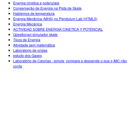
Customizable Sims
Teaching with PhET
Energia cinetica e potenziale
DEIB in STEM Ed
Conservação de Energia na Pista de Skate
Hablemos de temperatura
SceneryStack OSE
Energia Mecânica (MHS) no Pendulum Lab (HTML5)
Energía Mecánica
Impact Report
ACTIVIDAD SOBRE ENERGIA CINETICA Y POTENCIAL
Qüestionari simulador skate
Tipos de Energia
Atividade sem matemática
Laboratorio de ondas
estudo dos Gases
Laboratório de Calorias - simule, compare e desvende o que o IMC não
conta