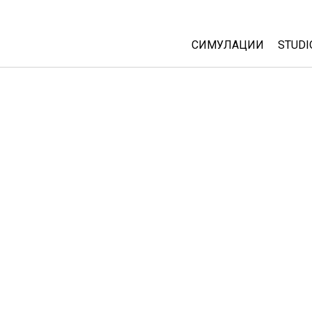
СИМУЛАЦИИ
STUDI
All Sims
Abou
Cust
Физика
Start
Математика
Purc
Хемија
Географија
Биологија
Преведени симулац
Customizable Sims