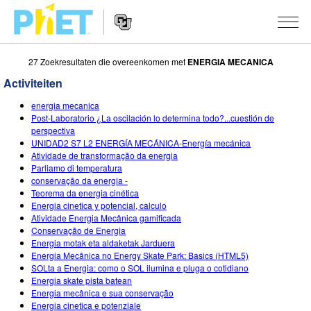
27 Zoekresultaten die overeenkomen met
ENERGIA MECANICA
Zoek
de
Activiteiten
PhET
Website
Website
SIMULATIES
energia mecanica
Navigation
Post-Laboratorio ¿La oscilación lo determina todo?...cuestión de
All Sims
perspectiva
STUDIO
UNIDAD2 S7 L2 ENERGÍA MECÁNICA-Energía mecánica
Atividade de transformação da energia
Fysica
About Studio
ONDERWIJS
Parliamo di temperatura
conservação da energia -
Wiskunde
Customizable Sims
Activiteiten
ONDERZOEK
Teorema da energia cinética
Energia cinetica y potencial, calculo
Chemie
Start a Free Trial
Deel je activiteiten
INITIATIVES
Atividade Energia Mecânica gamificada
Conservação de Energia
Aardrijkskunde
Purchase a License
Activity Contribution Guidelines
Inclusive Design
LOG IN / REGISTREER
Energia motak eta aldaketak Jarduera
Energia Mecânica no Energy Skate Park: Basics (HTML5)
Biologie
Virtual Workshops
PhET Global
SOLta a Energia: como o SOL ilumina e pluga o cotidiano
Energia skate pista batean
LOG IN / REGISTREER
Vertaalde simulaties
Professional Learning with PhET
Data Fluency
Energia mecânica e sua conservação
Energia cinetica e potenziale