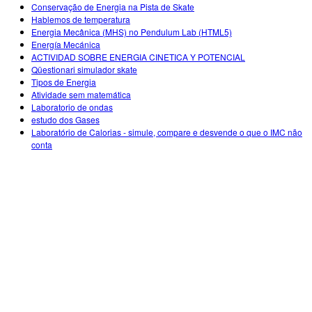
Customizable Sims
Teaching with PhET
Conservação de Energia na Pista de Skate
DEIB in STEM Ed
Hablemos de temperatura
Energia Mecânica (MHS) no Pendulum Lab (HTML5)
SceneryStack OSE
Energía Mecánica
ACTIVIDAD SOBRE ENERGIA CINETICA Y POTENCIAL
Impact Report
Qüestionari simulador skate
Tipos de Energia
Atividade sem matemática
Laboratorio de ondas
estudo dos Gases
Laboratório de Calorias - simule, compare e desvende o que o IMC não
conta