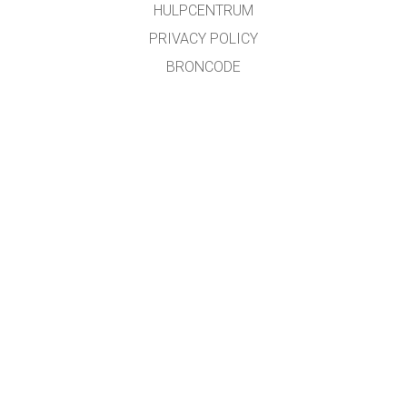
HULPCENTRUM
PRIVACY POLICY
BRONCODE
LICENTIES
VOOR VERTALERS
CONTACT
Roland Van Kerschaver/Pieter Wolff
GET APPS FOR SCHOOLS