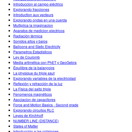
Introduccion al campo eléctrico
Explorando fracciones
Introduction aux vecteurs
Explorando ondas en una cuerda
Multiplica la imaginacion
Aparatos de medicion electricos
Radiación térmica
Sonidos altos y bajos
Balloons and Static Electricity
Parametros Estadisticos
Ley de Coulomb
Media artimética con PhET y GeoGebra
Équilibre de la balançoire
La physique du triple saut
Explorando variables de la electricidad
Reflexión y refracción de la luz
La Física del salto triple
Fenomenos magnéticos
Asociacion de capacitores
Force and Motion Basics - Second grade
Explorando circuitos RLC
Leyes de Kirchhoff
NUMBER LINE (DISTANCE)
States of Matter
Introducción a las colisiones