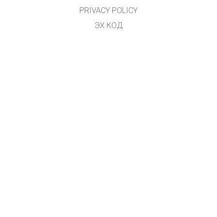
PRIVACY POLICY
ЭХ КОД
ӨМЧЛӨХ
ОРЧУУЛАГЧДАД
ХОЛБОГДОХ
GET APPS FOR SCHOOLS