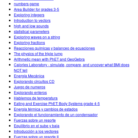
numbers game
Area Builder for grades 3-5
Exploring integers
Introduction to vectors
high and low sounds
statistical parameters
Exploring waves on a string
Exploring fractions
Reacciones químicas y balanceo de ecuaciones
The physics of the triple jump
Arithmetic mean with PhET and GeoGebra
Calories Laboratory - simulate, compare, and uncover what BMI does
NOT tell
Energía Mecánica
Explorando circuitos CD
Juego de numeros
Explorando enteros
Hablemos de temperatura
Eating and Exercise PhET: Body Systems grade 4-5
Energía térmica y cambios de estados
Explorando el funcionamiento de un condensador
Fuerzas sobre un resorte
Equilibrio en el sube y baja
Introducción a los vectores
Fuerzas sobre un resorte II