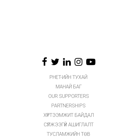
PHET-ИЙН ТУХАЙ
МАНАЙ БАГ
OUR SUPPORTERS
PARTNERSHIPS
ХҮРТЭЭМЖИТ БАЙДАЛ
СҮЛЖЭЭГҮЙ АШИГЛАЛТ
ТУСЛАМЖИЙН ТӨВ