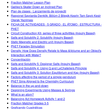
Customizable Sims
Teaching with PhET
Fraction Matcher Lesson Plan
DEIB in STEM Ed
Galileo's Skater Down an Inclined Plan
Plan de clases - Lanzamiento de proyectil
SceneryStack OSE
Rasyonel Sayılarda Denklik: Bölüm 2 Bileşik Kesrin Tam Sayılı Kesir
Olarak Yazılması
Impact Report
FICHA DE ACTIVIDADES - 5 GRADO - EL ÁTOMO - ESTRUCTURA -
PHET
Circuit Construction Kit- series of three activitites (Inquiry Based)
Salts and Solubility 2: Solubility (Inquiry Based)
Static Magnetic and Electric unit (Inquiry Based)
PhET Faraday Simulation
Density: How Does Density Relate to Mass &Volume and an Object's
Interaction with Water?
Concentración
Salts and Solubility 5: Designer Salts (Inquiry Based)
Salts and Solubility 4: Using Q and LeChateliers Principle
Salts and Solubility 3: Solution Equilibrium and Ksp (Inquiry Based)
Factors affecting the period of a simple pendulum
PhET Sims Aligned to the Chemistry Curriculum
Balance in the up-and-down
Designing Experiments Using Masses & Springs
What is an atom?
Balancing Act Homework Activity 1 and 2
Fraction Matcher Grades 3-5
Graficando Cuadráticas