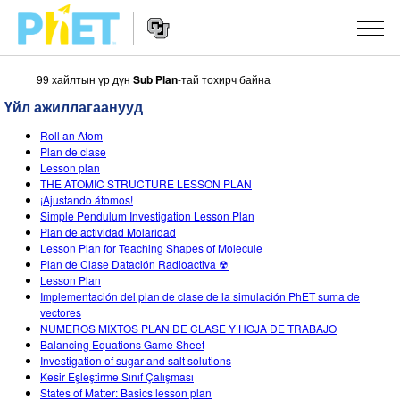
99 хайлтын үр дүн
Sub Plan
-тай тохирч байна
PhET
вэб
Үйл ажиллагаанууд
хуудаст
Website
Хайх
ЗАГВАРЧЛАЛУУД
Roll an Atom
Navigation
Plan de clase
All Sims
Lesson plan
STUDIO
THE ATOMIC STRUCTURE LESSON PLAN
¡Ajustando átomos!
Физик
About Studio
БАГШЛАХ
Simple Pendulum Investigation Lesson Plan
Plan de actividad Molaridad
Математик
Customizable Sims
Үйлийн хөтөч
СУДАЛГАА
Lesson Plan for Teaching Shapes of Molecule
Plan de Clase Datación Radioactiva ☢
Хими
Start a Free Trial
Үйл ажиллагаагаа хуваалцах
INITIATIVES
Lesson Plan
Implementación del plan de clase de la simulación PhET suma de
Газар зүй
Purchase a License
Activity Contribution Guidelines
Inclusive Design
НЭВТРЭХ / БҮРТГҮҮЛЭХ
vectores
NUMEROS MIXTOS PLAN DE CLASE Y HOJA DE TRABAJO
Биологи
Virtual Workshops
PhET Global
Balancing Equations Game Sheet
Investigation of sugar and salt solutions
НЭВТРЭХ / БҮРТГҮҮЛЭХ
Орчуулсан загвар
Professional Learning with PhET
Data Fluency
Kesir Eşleştirme Sınıf Çalışması
States of Matter: Basics lesson plan