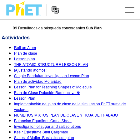
99 Resultados da búsqueda concordantes
Sub Plan
Search
the
Actividades
PhET
Website
Website
SIMULACIÓNS
Roll an Atom
Navigation
Plan de clase
All Sims
Lesson plan
STUDIO
THE ATOMIC STRUCTURE LESSON PLAN
¡Ajustando átomos!
Física
About Studio
TEACHING
Simple Pendulum Investigation Lesson Plan
Plan de actividad Molaridad
Matemáticas
Customizable Sims
Explora as Actividades
INVESTIGACIÓNS
Lesson Plan for Teaching Shapes of Molecule
Plan de Clase Datación Radioactiva ☢
Química
Start a Free Trial
Contribute an Activity
INITIATIVES
Lesson Plan
Implementación del plan de clase de la simulación PhET suma de
Ciencias da Terra
Purchase a License
Activity Contribution Guidelines
Inclusive Design
ENTRAR / REXISTRARSE
vectores
NUMEROS MIXTOS PLAN DE CLASE Y HOJA DE TRABAJO
Bioloxía
Virtual Workshops
PhET Global
Balancing Equations Game Sheet
Investigation of sugar and salt solutions
ENTRAR / REXISTRARSE
Simulacións traducidas
Professional Learning with PhET
Data Fluency
Kesir Eşleştirme Sınıf Çalışması
States of Matter: Basics lesson plan