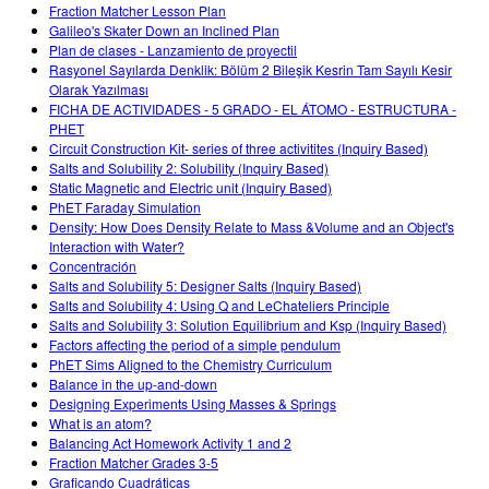
Customizable Sims
Teaching with PhET
Fraction Matcher Lesson Plan
DEIB in STEM Ed
Galileo's Skater Down an Inclined Plan
Plan de clases - Lanzamiento de proyectil
SceneryStack OSE
Rasyonel Sayılarda Denklik: Bölüm 2 Bileşik Kesrin Tam Sayılı Kesir
Olarak Yazılması
Impact Report
FICHA DE ACTIVIDADES - 5 GRADO - EL ÁTOMO - ESTRUCTURA -
PHET
Circuit Construction Kit- series of three activitites (Inquiry Based)
Salts and Solubility 2: Solubility (Inquiry Based)
Static Magnetic and Electric unit (Inquiry Based)
PhET Faraday Simulation
Density: How Does Density Relate to Mass &Volume and an Object's
Interaction with Water?
Concentración
Salts and Solubility 5: Designer Salts (Inquiry Based)
Salts and Solubility 4: Using Q and LeChateliers Principle
Salts and Solubility 3: Solution Equilibrium and Ksp (Inquiry Based)
Factors affecting the period of a simple pendulum
PhET Sims Aligned to the Chemistry Curriculum
Balance in the up-and-down
Designing Experiments Using Masses & Springs
What is an atom?
Balancing Act Homework Activity 1 and 2
Fraction Matcher Grades 3-5
Graficando Cuadráticas