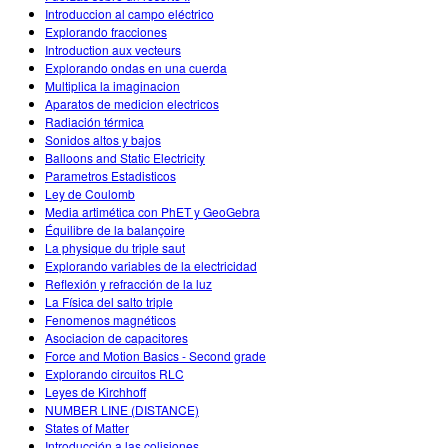
Introduccion al campo eléctrico
Explorando fracciones
Introduction aux vecteurs
Explorando ondas en una cuerda
Multiplica la imaginacion
Aparatos de medicion electricos
Radiación térmica
Sonidos altos y bajos
Balloons and Static Electricity
Parametros Estadisticos
Ley de Coulomb
Media artimética con PhET y GeoGebra
Équilibre de la balançoire
La physique du triple saut
Explorando variables de la electricidad
Reflexión y refracción de la luz
La Física del salto triple
Fenomenos magnéticos
Asociacion de capacitores
Force and Motion Basics - Second grade
Explorando circuitos RLC
Leyes de Kirchhoff
NUMBER LINE (DISTANCE)
States of Matter
Introducción a las colisiones