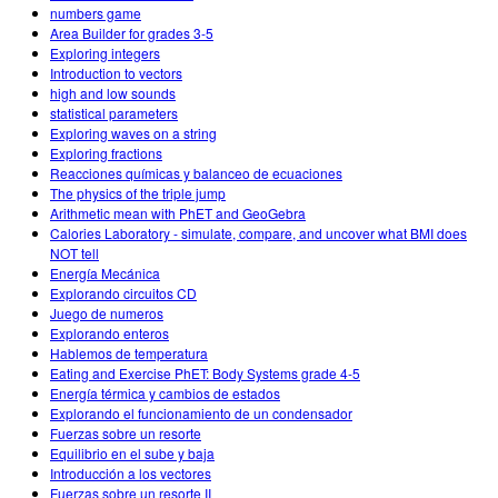
numbers game
Area Builder for grades 3-5
Exploring integers
Introduction to vectors
high and low sounds
statistical parameters
Exploring waves on a string
Exploring fractions
Reacciones químicas y balanceo de ecuaciones
The physics of the triple jump
Arithmetic mean with PhET and GeoGebra
Calories Laboratory - simulate, compare, and uncover what BMI does
NOT tell
Energía Mecánica
Explorando circuitos CD
Juego de numeros
Explorando enteros
Hablemos de temperatura
Eating and Exercise PhET: Body Systems grade 4-5
Energía térmica y cambios de estados
Explorando el funcionamiento de un condensador
Fuerzas sobre un resorte
Equilibrio en el sube y baja
Introducción a los vectores
Fuerzas sobre un resorte II