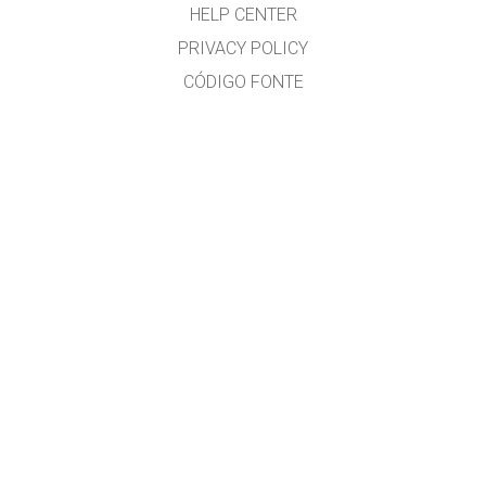
HELP CENTER
PRIVACY POLICY
CÓDIGO FONTE
LICENSING
PARA TRADUCTORES
CONTACTO
Ramón Cid & Xabier Cid
GET APPS FOR SCHOOLS