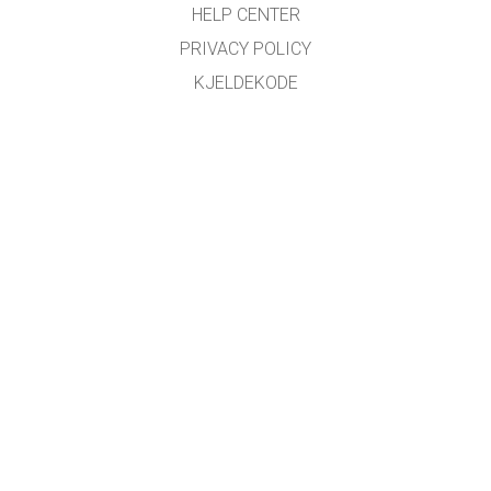
HELP CENTER
PRIVACY POLICY
KJELDEKODE
LICENSING
FOR OMSETJARAR
KONTAKT
Omsett med støtte frå
NDLA
.
GET APPS FOR SCHOOLS