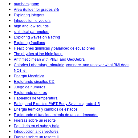
numbers game
Area Builder for grades 3-5
Exploring integers
Introduction to vectors
high and low sounds
statistical parameters
Exploring waves on a string
Exploring fractions
Reacciones químicas y balanceo de ecuaciones
The physics of the triple jump
Arithmetic mean with PhET and GeoGebra
Calories Laboratory - simulate, compare, and uncover what BMI does
NOT tell
Energía Mecánica
Explorando circuitos CD
Juego de numeros
Explorando enteros
Hablemos de temperatura
Eating and Exercise PhET: Body Systems grade 4-5
Energía térmica y cambios de estados
Explorando el funcionamiento de un condensador
Fuerzas sobre un resorte
Equilibrio en el sube y baja
Introducción a los vectores
Fuerzas sobre un resorte II