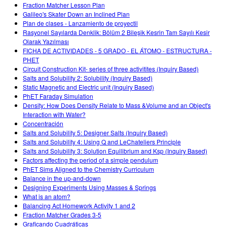
Customizable Sims
Teaching with PhET
Fraction Matcher Lesson Plan
DEIB in STEM Ed
Galileo's Skater Down an Inclined Plan
Plan de clases - Lanzamiento de proyectil
SceneryStack OSE
Rasyonel Sayılarda Denklik: Bölüm 2 Bileşik Kesrin Tam Sayılı Kesir
Olarak Yazılması
Impact Report
FICHA DE ACTIVIDADES - 5 GRADO - EL ÁTOMO - ESTRUCTURA -
PHET
Circuit Construction Kit- series of three activitites (Inquiry Based)
Salts and Solubility 2: Solubility (Inquiry Based)
Static Magnetic and Electric unit (Inquiry Based)
PhET Faraday Simulation
Density: How Does Density Relate to Mass &Volume and an Object's
Interaction with Water?
Concentración
Salts and Solubility 5: Designer Salts (Inquiry Based)
Salts and Solubility 4: Using Q and LeChateliers Principle
Salts and Solubility 3: Solution Equilibrium and Ksp (Inquiry Based)
Factors affecting the period of a simple pendulum
PhET Sims Aligned to the Chemistry Curriculum
Balance in the up-and-down
Designing Experiments Using Masses & Springs
What is an atom?
Balancing Act Homework Activity 1 and 2
Fraction Matcher Grades 3-5
Graficando Cuadráticas