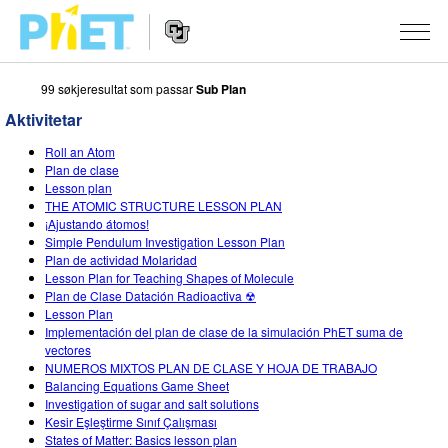
99 søkjeresultat som passar
Sub Plan
Search
the
Aktivitetar
PhET
Website
Website
SIMULERINGAR
Roll an Atom
Navigation
Plan de clase
All Sims
Lesson plan
STUDIO
THE ATOMIC STRUCTURE LESSON PLAN
¡Ajustando átomos!
Fysikk
About Studio
TEACHING
Simple Pendulum Investigation Lesson Plan
Plan de actividad Molaridad
Matematikk
Customizable Sims
Bla i aktivitetar
FORSKING
Lesson Plan for Teaching Shapes of Molecule
Plan de Clase Datación Radioactiva ☢
Kjemi
Start a Free Trial
Contribute an Activity
INITIATIVES
Lesson Plan
Implementación del plan de clase de la simulación PhET suma de
Geofag
Purchase a License
Activity Contribution Guidelines
Inclusive Design
LOGG INN / REGISTER
vectores
NUMEROS MIXTOS PLAN DE CLASE Y HOJA DE TRABAJO
Biologi
Virtual Workshops
PhET Global
Balancing Equations Game Sheet
Investigation of sugar and salt solutions
LOGG INN / REGISTER
Omsette simuleringar
Professional Learning with PhET
Data Fluency
Kesir Eşleştirme Sınıf Çalışması
States of Matter: Basics lesson plan