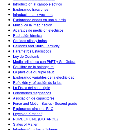
Introduccion al campo eléctrico
Explorando fracciones
Introduction aux vecteurs
Explorando ondas en una cuerda
Multiplica la imaginacion
Aparatos de medicion electricos
Radiación térmica
Sonidos altos y bajos
Balloons and Static Electricity
Parametros Estadisticos
Ley de Coulomb
Media artimética con PhET y GeoGebra
Équilibre de la balançoire
La physique du triple saut
Explorando variables de la electricidad
Reflexión y refracción de la luz
La Física del salto triple
Fenomenos magnéticos
Asociacion de capacitores
Force and Motion Basics - Second grade
Explorando circuitos RLC
Leyes de Kirchhoff
NUMBER LINE (DISTANCE)
States of Matter
Introducción a las colisiones