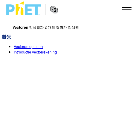
Vectoren
검색결과 2 개의 결과가 검색됨
PhET
웹
활동
사
웹
시뮬레이션
이
Vectoren optellen
사
Introductie vectorrekening
트
이
모든 심(Sims)
STUDIO
검
트
색
탐
About Studio
수업
물리학
색
Customizable Sims
수학 및 통계학
활동 검색
연구
Start a Free Trial
화학
당신의 활동을 공유하세요.
시도/주도권
Purchase a License
지구 및 우주
활동 기여 지침
포용적 디자인
로그인/등록
생물학
가상 워크숍
PhET 글로벌
로그인/등록
번역된 시뮬레이션
Professional Learning with PhET
Data Fluency