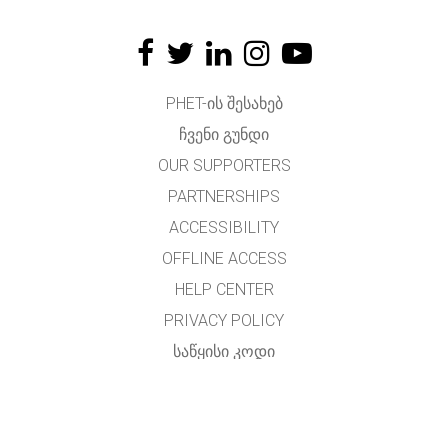
PHET-ᲘᲡ ᲨᲔᲡᲐᲮᲔᲑ
ᲩᲕᲔᲜᲘ ᲒᲣᲜᲓᲘ
OUR SUPPORTERS
PARTNERSHIPS
ACCESSIBILITY
OFFLINE ACCESS
HELP CENTER
PRIVACY POLICY
ᲡᲐᲬᲧᲘᲡᲘ ᲙᲝᲓᲘ
LICENSING
ᲛᲗᲐᲠᲒᲛᲜᲔᲚᲗᲐᲗᲕᲘᲡ
ᲙᲝᲜᲢᲐᲥᲢᲘ