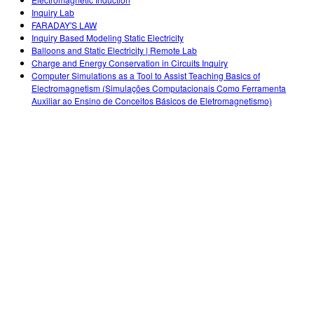
Teaching with PhET
Customizable Sims
Inquiry Lab
STEM Ed의 DEIB
FARADAY'S LAW
Inquiry Based Modeling Static Electricity
SceneryStack OSE
Balloons and Static Electricity | Remote Lab
Charge and Energy Conservation in Circuits Inquiry
Impact Report
Computer Simulations as a Tool to Assist Teaching Basics of
Electromagnetism (Simulações Computacionais Como Ferramenta
Auxiliar ao Ensino de Conceitos Básicos de Eletromagnetismo)