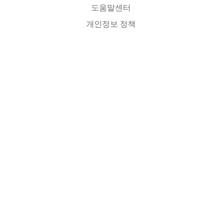
도움말센터
개인정보 정책
소스코드
라이센스
번역자에게
연락처
이 한국어 PhET사이트는 전북대학교 과학교육학부 이화국 명예교수
(
whakuklee@gmail.com
)가 관리합니다. PhET 활용 연구 모임을 구성하고자 하는 분은
이메일로 연락 주세요.
GET APPS FOR SCHOOLS