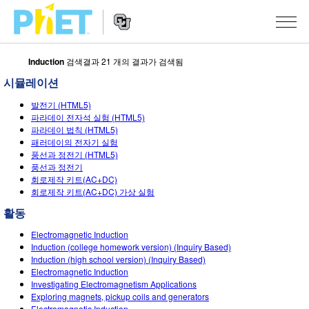
Induction
검색결과 21 개의 결과가 검색됨
PhET
웹
시뮬레이션
사
웹
시뮬레이션
이
발전기 (HTML5)
사
파라데이 전자석 실험 (HTML5)
트
이
파라데이 법칙 (HTML5)
모든 심(Sims)
STUDIO
검
트
패러데이의 전자기 실험
색
탐
풍선과 정전기 (HTML5)
About Studio
수업
물리학
풍선과 정전기
색
회로제작 키트(AC+DC)
Customizable Sims
수학 및 통계학
활동 검색
연구
회로제작 키트(AC+DC) 가상 실험
Start a Free Trial
활동
화학
당신의 활동을 공유하세요.
시도/주도권
Purchase a License
Electromagnetic Induction
지구 및 우주
활동 기여 지침
포용적 디자인
로그인/등록
Induction (college homework version) (Inquiry Based)
Induction (high school version) (Inquiry Based)
생물학
가상 워크숍
PhET 글로벌
Electromagnetic Induction
Investigating Electromagnetism Applications
로그인/등록
번역된 시뮬레이션
Professional Learning with PhET
Exploring magnets, pickup coils and generators
Data Fluency
Electromagnetic Induction