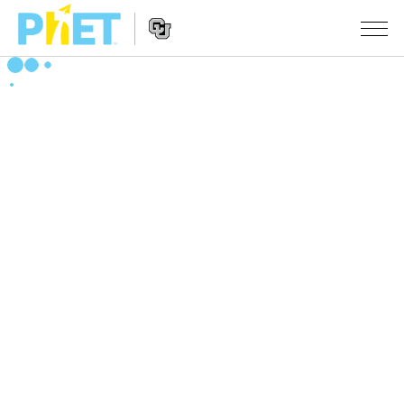
PhET
웹
사
웹
시뮬레이션
이
사
트
이
모든 심(Sims)
STUDIO
검
트
색
탐
About Studio
수업
물리학
색
Customizable Sims
수학 및 통계학
활동 검색
연구
Start a Free Trial
화학
당신의 활동을 공유하세요.
시도/주도권
Purchase a License
지구 및 우주
활동 기여 지침
포용적 디자인
로그인/등록
생물학
가상 워크숍
PhET 글로벌
로그인/등록
번역된 시뮬레이션
Professional Learning with PhET
Data Fluency