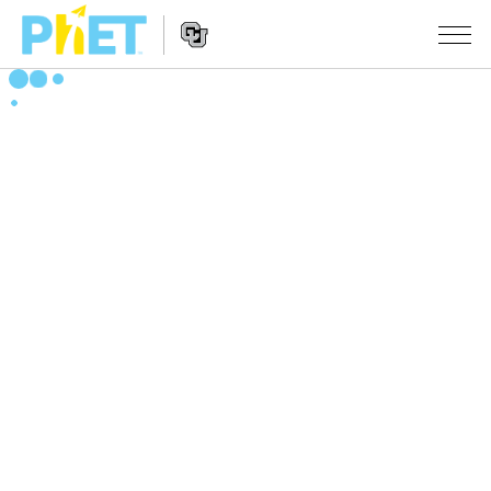
PhET
웹
사
웹
시뮬레이션
이
사
트
이
모든 심(Sims)
STUDIO
검
트
색
탐
About Studio
수업
물리학
색
Customizable Sims
수학 및 통계학
활동 검색
연구
Start a Free Trial
화학
당신의 활동을 공유하세요.
시도/주도권
Purchase a License
지구 및 우주
활동 기여 지침
포용적 디자인
로그인/등록
생물학
가상 워크숍
PhET 글로벌
로그인/등록
번역된 시뮬레이션
Professional Learning with PhET
Data Fluency