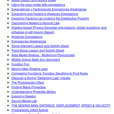
Teaching with PhET
Customizable Sims
Using the area model with expressions
STEM Ed의 DEIB
Expandiendo y Factorizando Expresiones Algebraicas
Expanding and Factoring Algebraic Expressions
SceneryStack OSE
Exploring Factoring as Undoing the Distributive Property
Discovering Newton's Second Law
Impact Report
Algebra-based Physics Semester one lessons, clicker questions, and
schedule in pdf (Inquiry Based)
Algebraic Expressions
Expresiones Algebraicas
Slope-Intercept Lesson and Activity Sheet
Point-Slope Lesson and Activity Sheet
Area Model Algebra - Multiplying Polynomials
Middle School Math Sim Alignment
Function Fun
Moving Man Algebra uses
Comparing Functions: Function Sleuthing to Find Rules
Discover a Spring "Stretching Law" (Hooke
The Photoelectric Effect
Finding Wave Properties
Understanding Projectile Motion
Exploring Newton
Sound Waves Lab
THE MOVING MAN: DISTANCE, DISPLACEMENT, SPEED & VELOCITY
Photoelectric Effect Activity