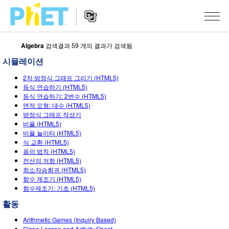
Algebra
검색결과 59 개의 결과가 검색됨
PhET
웹
시뮬레이션
사
웹
시뮬레이션
이
2차 방정식 그래프 그리기 (HTML5)
사
등식 연습하기 (HTML5)
트
이
등식 연습하기: 2변수 (HTML5)
모든 심(Sims)
STUDIO
검
트
면적 모형: 대수 (HTML5)
색
탐
방정식 그래프 작성기
About Studio
수업
물리학
비율 (HTML5)
색
비율 놀이터 (HTML5)
Customizable Sims
수학 및 통계학
활동 검색
연구
식 교환 (HTML5)
옴의 법칙 (HTML5)
Start a Free Trial
화학
당신의 활동을 공유하세요.
전선의 저항 (HTML5)
시도/주도권
최소자승회귀 (HTML5)
Purchase a License
지구 및 우주
활동 기여 지침
함수 제조기 (HTML5)
포용적 디자인
로그인/등록
함수제조기: 기초 (HTML5)
생물학
가상 워크숍
PhET 글로벌
활동
로그인/등록
번역된 시뮬레이션
Professional Learning with PhET
Arithmetic Games (Inquiry Based)
Data Fluency
Slope Lesson and Activity Sheet