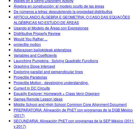
Waves on a String Discovery Activity
Álgebra en construcción: el modelo oculto de las áreas
De números a letras: descubriendo la propiedad distributiva
ARTICULANDO ÁLGEBRA E GEOMETRIA: O CASO DAS EQUAÇÕES
ALGÉBRICAS NO ESTUDO DE ÁREAS
Usando el Modelo de Áreas con Expresiones
Distributive Property Review
Would You Rather ...
projectile motion
Adierazpen baliokideak alderatzea
Variables and Coefficients
Launching Pumpkins - Solving Quadratic Functions
Graphing Slope Intercept
Exploring parallel and perpendicular lines
Projectile Parabolas
Projectile Motion - developing understanding.
Current in DC Circuits
Equality Explorer: Homework + Class Venn Diagram
Games Remote Lesson ideas
Middle School and High School Common Core Alignment Document
PREPARATORIA: Alineación de PhET con programas de la DGB México
(2017)
SECUNDARIA: Alineación PhET con programas de la SEP México (2011
y 2017)