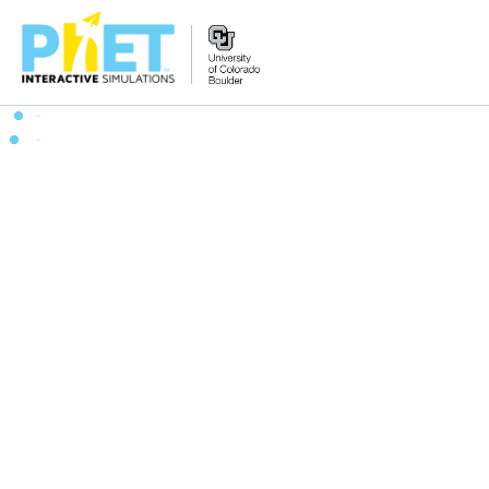
PhET
웹
사
이
트
검
색