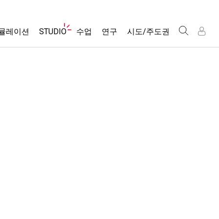
웹
뮬레이션
STUDIO
수업
연구
시도/주도권
사
이
트
About Studio
모든 심(Sims)
활동 검색
포용적 디자인
인
인
탐
Customizable Sims
당신의 활동을 공유하세요.
PhET 글로벌
색
물리학
Start a Free Trial
활동 기여 지침
Data Fluency
수학 및 통계학
Purchase a License
STEM Ed의 DEIB
가상 워크숍
화학
SceneryStack OSE
Professional Learning with PhET
지구 및 우주
Impact Report
Teaching with PhET
생물학
번역된 시뮬레이션
Customizable Sims